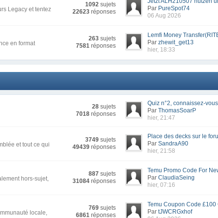
Jetzt ALH210507 nutzen un
1092
sujets
Par
PureSpot74
rs Legacy et tentez
22623
réponses
06 Aug 2026
Lemfi Money Transfer(RIT
263
sujets
Par
zhewit_get13
nce en format
7581
réponses
hier, 18:33
Quiz n°2, connaissez-vous 
28
sujets
Par
ThomasSoarP
7018
réponses
hier, 21:47
Place des decks sur le for
3749
sujets
Par
SandraA90
blée et tout ce qui
49439
réponses
hier, 21:58
Temu Promo Code For New
887
sujets
Par
ClaudiaSeing
alement hors-sujet,
31084
réponses
hier, 07:16
Temu Coupon Code £100 Of
769
sujets
Par
tJWCRGxhof
communauté locale,
6861
réponses