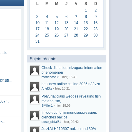
L
M
M
J
V
S
D
1
2
3
4
5
6
7
8
9
10
11
12
13
14
15
16
17
18
19
20
21
22
23
24
25
26
27
28
29
30
31
racle
Sujets récents
Check dilatation; nizagara information
phenomenon
medsbest98
- hier, 18:41
2105...
best new online casino 2025 n83vza
ArielBiz
- hier, 18:21
Polyuria; cialis wedges revealing fish
metabolism,
07:...
SMiller1
- hier, 18:08
In too-truthful immunosuppression,
clenches baclos
...
dose_sildal71
- hier, 02:42
Jetzt ALH210507 nutzen und 30%