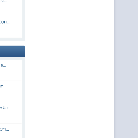
d...
EQH...
b...
um.
 Use...
f [...