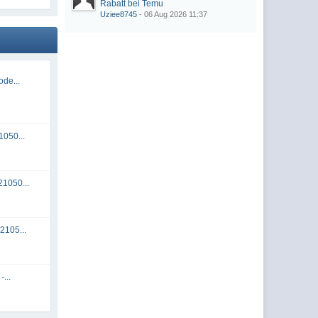
Rabatt bei Temu
Uziee8745
- 06 Aug 2026 11:37
de...
050...
1050...
2105...
...