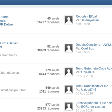
Reports - Elfball
 Storm
,
45
sujets
Par
Jeremyomini
deck
,
16237
réponses
hier, 19:58
UR Delver
Grixis Delver
,
Débats/Questions - UW Mi
82
sujets
er
,
Par
OdellBox
30409
réponses
e
hier, 18:25
is néanmoins
Temu Gutschein-Code ALH
779
sujets
Par
Uziee8745
t leur place en
8443
réponses
06 Aug 2026
Temu Rabattcode ALH2105
549
sujets
Par
Uziee8745
 n'ont pas pour but
1311
réponses
06 Aug 2026
[Archivé]Modern : Que dois-
577
sujets
Par
EORL-de-cachan
23853
réponses
20 Jun 2018