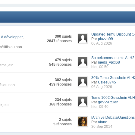
Updated Temu Discount Co
300
sujets
 à développer
,
Par
plazza99
2847
réponses
06 Aug 2026
titifs ou non
So bekommst du mit ALH21
479
sujets
Par
meds_vpxl68
545
réponses
ame, etc.
hier, 00:50
30% Temu Gutschein ALH2
302
sujets
Par
Uziee8745
459
réponses
fs ou non
06 Aug 2026
Temu 100€ Gutschein ALH
234
sujets
Par
geVvvRSlen
368
réponses
, etc.
hier, 09:40
[Archivé]Débats/Questions -
2
sujets
Par
alone
5
réponses
30 Sep 2014