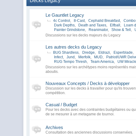
Decks Legacy
Le Gauntlet Legacy
4c Control
,
8-Cast
,
Cephalid Breakfast
,
Combo
Dark Depths
,
Death and Taxes
,
Elfball
,
Loam 
Painter Grindstone
,
Reanimator
,
Show & Tell
,
Discussions sur les decks majeurs du Legacy
Les autres decks du Legacy
BUG Shardless
,
Dredge
,
Eldrazi
,
Esperblade
,
Infect
,
Jund
,
Merfolk
,
MUD
,
Patriot/UWR Delv
RUG Tempo Thresh
,
Team America
,
UW Miracl
Discussions sur les archétypes moins représentés ma
aboutis.
Nouveaux Concepts / Decks à développer
Discussion sur les decks à travailler pour qu'ils trouven
compétition.
Casual / Budget
Pour les decks avec des contraintes budgétaires ou qui
de se mesurer à un metagame de tournoi.
Archives
Consultation des anciennes discussions conservées.