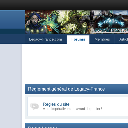
Legacy-France.com
Forums
Membres
Arti
Règlement général de Legacy-France
Règles du site
A lire impérativement avant de poster !