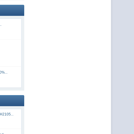
..
0%...
H2105...