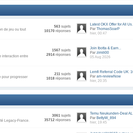
Latest OKX Offer for All Us.
563
sujets
Par
ThomasSoarP
n de jeu ou tout
10170
réponses
hier, 00:47
Join Ibotta & Earn...
1567
sujets
Par
zimili00
2914
réponses
 interaction entre
05 Aug 2026
Lemfi Referral Code UK: 1
211
sujets
Par
am-reviewNow
re pour progresser
1018
réponses
hier, 20:35
Temu Neukunden-Deal AL
3061
sujets
Par
BettyW_894
35712
réponses
uté Legacy-France.
hier, 19:45