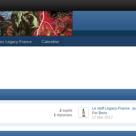
cles Legacy-France
Calendrier
Le staff Legacy-France : qu
2
sujets
Par
Bens
1
réponses
17 Mar 2017