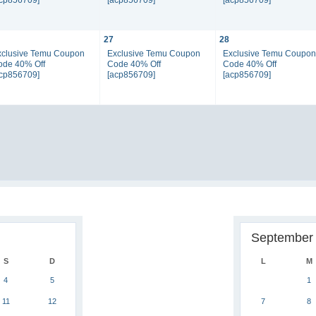
27
28
xclusive Temu Coupon
Exclusive Temu Coupon
Exclusive Temu Coupo
ode 40% Off
Code 40% Off
Code 40% Off
acp856709]
[acp856709]
[acp856709]
September
S
D
L
M
4
5
1
11
12
7
8