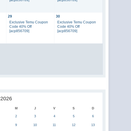
29
30
n
Exclusive Temu Coupon
Exclusive Temu Coupon
Code 40% Off
Code 40% Off
[acp856709]
[acp856709]
 2026
M
J
V
S
D
2
3
4
5
6
9
10
11
12
13