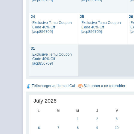
24
25
26
Exclusive Temu Coupon
Exclusive Temu Coupon
E
Code 40% Off
Code 40% Off
C
[acp856709]
[acp856709]
[
31
Exclusive Temu Coupon
Code 40% Off
[acp856709]
Télécharger au format iCal
S'abonner à ce calendrier
July 2026
L
M
M
J
V
1
2
3
6
7
8
9
10