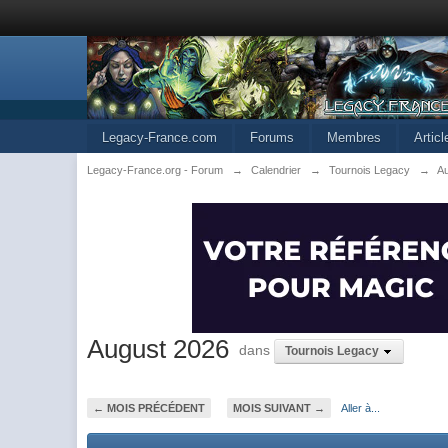
Legacy-France.com
Forums
Membres
Artic
Legacy-France.org - Forum
→
Calendrier
→
Tournois Legacy
→
A
August 2026
dans
Tournois Legacy
← MOIS PRÉCÉDENT
MOIS SUIVANT →
Aller à...