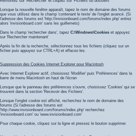
Remontez sur 'Rechercher' et cliquez sur 'Fichiers ou dossiers'
Lorsque la nouvelle fenêtre apparaît, tapez le nom de domaine des forums
que vous utilisez dans le champ 'contenant le texte' de l'onglet avancé. (Si
l'adresse des forums est 'http://invisionboard.com/forums/index.php' entrez
alors 'invisionboard.com' sans les guillemets)
Dans le champ 'rechercher dans', tapez
C:\Windows\Cookies
et appuyez
sur 'Rechercher maintenant'
Après la fin de la recherche, sélectionnez tous les fichiers (cliquez sur un
fichier puis appuyez sur CTRL+A) et effacez-les.
Suppression des Cookies Internet Explorer pour Macintosh
Avec Internet Explorer actif, choisissez 'Modifier' puis 'Préférences' dans la
barre de menu Macintosh en haut de l'écran
Lorsque que le panneau des préférences s'ouvre, choisissez 'Cookies' qui se
trouvent dans la section 'Recevoir des Fichiers'.
Lorsque l'onglet cookie est affiché, recherchez le nom de domaine des
forums (Si l'adresse des forums est
'http://www.invisionboard.com/forums/index.php' recherchez
'invisionboard.com' ou 'www.invisionboard.com'
Pour chaque cookie, cliquez sur la ligne et pressez le bouton supprimer.