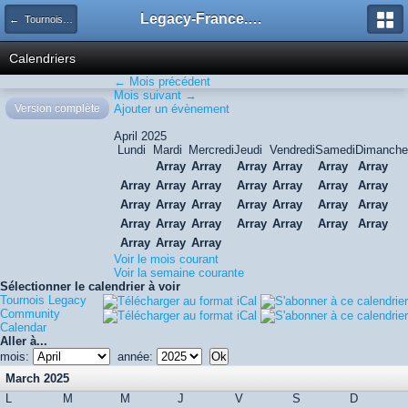
Legacy-France.org - Forum
← Tournois Legacy
Calendriers
← Mois précédent
Mois suivant →
Version complète
Ajouter un évènement
April 2025
Lundi
Mardi
Mercredi
Jeudi
Vendredi
Samedi
Dimanche
Array
Array
Array
Array
Array
Array
Array
Array
Array
Array
Array
Array
Array
Array
Array
Array
Array
Array
Array
Array
Array
Array
Array
Array
Array
Array
Array
Array
Array
Array
Voir le mois courant
Voir la semaine courante
Sélectionner le calendrier à voir
Tournois Legacy
Community
Calendar
Aller à...
mois:
année:
March 2025
L
M
M
J
V
S
D