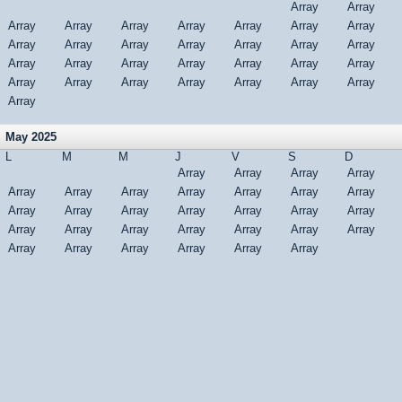
Array
Array
Array
Array
Array
Array
Array
Array
Array
Array
Array
Array
Array
Array
Array
Array
Array
Array
Array
Array
Array
Array
Array
Array
Array
Array
Array
Array
Array
Array
Array
May 2025
L
M
M
J
V
S
D
Array
Array
Array
Array
Array
Array
Array
Array
Array
Array
Array
Array
Array
Array
Array
Array
Array
Array
Array
Array
Array
Array
Array
Array
Array
Array
Array
Array
Array
Array
Array