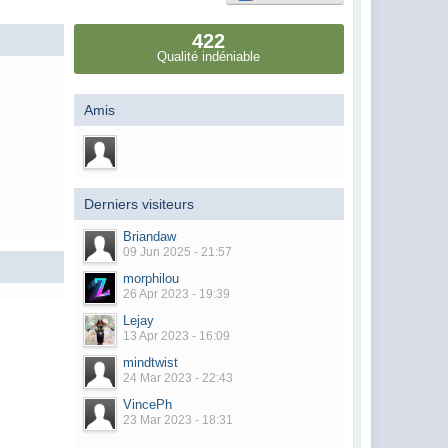
422
Qualité indéniable
Amis
Derniers visiteurs
Briandaw
09 Jun 2025 - 21:57
morphilou
26 Apr 2023 - 19:39
Lejay
13 Apr 2023 - 16:09
mindtwist
24 Mar 2023 - 22:43
VincePh
23 Mar 2023 - 18:31