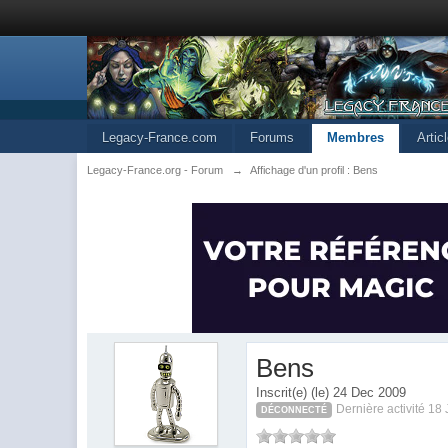
Legacy-France.com
Forums
Membres
Artic
Legacy-France.org - Forum
→
Affichage d'un profil : Bens
Bens
Inscrit(e) (le) 24 Dec 2009
Dernière activité 18
DÉCONNECTÉ