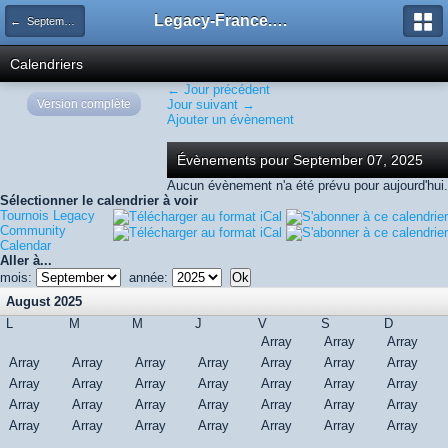
Legacy-France.org - Forum
← September 2025
Calendriers
← Jour précédent
Version complète
Jour suivant →
Ajouter un évènement
Évènements pour September 07, 2025
Aucun évènement n'a été prévu pour aujourd'hui.
Sélectionner le calendrier à voir
Tournois Legacy
Community
Calendar
Aller à...
mois:
année:
August 2025
L
M
M
J
V
S
D
Array
Array
Array
Array
Array
Array
Array
Array
Array
Array
Array
Array
Array
Array
Array
Array
Array
Array
Array
Array
Array
Array
Array
Array
Array
Array
Array
Array
Array
Array
Array