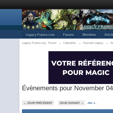
Legacy-France.com
Forums
Membres
Artic
Legacy-France.org - Forum
→
Calendrier
→
Tournois Legacy
→
N
Évènements pour November 04
← JOUR PRÉCÉDENT
JOUR SUIVANT →
Aller à...