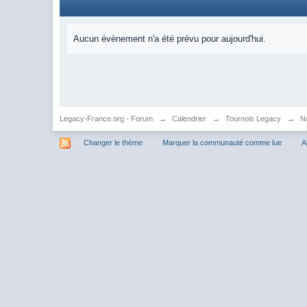
Aucun évènement n'a été prévu pour aujourd'hui.
Legacy-France.org - Forum
→
Calendrier
→
Tournois Legacy
→
N
Changer le thème
Marquer la communauté comme lue
A