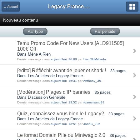
Legacy-France.org - Forum
← Accueil
Nouveau contenu
Par type
Par période
Temu Promo Code For New Users [ALD911505]
100€ Off
Dans Mène A Rien
Dernier message dans
aujourd'hui, 16:08
par
hiwzOHMsheda
[edito] Réfléchir avant de jouer et shark !
33 pages
Dans Les Articles de Legacy-France
Dernier message dans
aujourd'hui, 15:31
par
Anthony_35
[Modération] Plages d'IP bannies
35 pages
Dans Discussion Générale
Dernier message dans
aujourd'hui, 13:52
par
roamersand98
Quiz, connaissez-vous bien le Legacy?
33 pages
Dans Les Articles de Legacy-France
Dernier message dans
aujourd'hui, 13:51
par
JohnC_225
Le format Domain Pile ou Miniwagic 2.0
38 pages