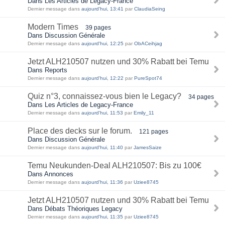
Dans Les Articles de Legacy-France
Dernier message dans
aujourd'hui, 13:41
par
ClaudiaSeing
Modern Times
39 pages
Dans Discussion Générale
Dernier message dans
aujourd'hui, 12:25
par
ObACeihjag
Jetzt ALH210507 nutzen und 30% Rabatt bei Temu
Dans Reports
Dernier message dans
aujourd'hui, 12:22
par
PureSpot74
Quiz n°3, connaissez-vous bien le Legacy?
34 pages
Dans Les Articles de Legacy-France
Dernier message dans
aujourd'hui, 11:53
par
Emily_11
Place des decks sur le forum.
121 pages
Dans Discussion Générale
Dernier message dans
aujourd'hui, 11:40
par
JamesSaize
Temu Neukunden-Deal ALH210507: Bis zu 100€
Dans Annonces
Dernier message dans
aujourd'hui, 11:36
par
Uziee8745
Jetzt ALH210507 nutzen und 30% Rabatt bei Temu
Dans Débats Théoriques Legacy
Dernier message dans
aujourd'hui, 11:35
par
Uziee8745