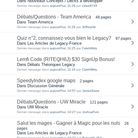
Dans Nouveaux Concepts / Decks à développer
Dernier message dans
aujourd'hui, 11:29
par
Uziee8745
Débats/Questions - Team America
48 pages
Dans Team America
Dernier message dans
aujourd'hui, 11:26
par
Jeffreyhib
Quiz n°2, connaissez-vous bien le Legacy?
97 pages
Dans Les Articles de Legacy-France
Dernier message dans
aujourd'hui, 11:25
par
CalebWirty
Lemfi Code (RITEQH6J) $30 SignUp Bonus!
Dans Débats Théoriques Legacy
Dernier message dans
aujourd'hui, 11:16
par
CalebWirty
SpeedyIndex google maps
2 pages
Dans Discussion Générale
Dernier message dans
aujourd'hui, 10:57
par
JamesSaize
Débats/Questions - UW Miracle
121 pages
Dans UW Miracle
Dernier message dans
aujourd'hui, 10:27
par
JoshuaFum
Salut les mages - Gagner à Magic pour les nuls
26
pages
Dans Les Articles de Legacy-France
Dernier message dans
aujourd'hui, 10:27
par
RobertM_252