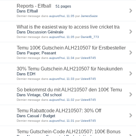
Reports - Elfball
51 pages
Dans Elfball
Dernier message dans
aujourd'hui, 11:35
par
JamesSaize
What is the easiest way to access live cricket tra
Dans Discussion Générale
Dernier message dans
aujourd'hui, 11:35
par
DanielB_773
Temu 100€ Gutschein ALH210507 für Erstbesteller
Dans Pauper, Peasant
Dernier message dans
aujourd'hui, 11:34
par
Uziee8745
30% Temu Gutschein ALH210507 für Neukunden
Dans EDH
Dernier message dans
aujourd'hui, 11:33
par
Uziee8745
So bekommst du mit ALH210507 den 100€ Temu
Dans Vintage, Old school
Dernier message dans
aujourd'hui, 11:32
par
Uziee8745
Temu Rabattcode ALH210507: 30% Off
Dans Casual / Budget
Dernier message dans
aujourd'hui, 11:31
par
Uziee8745
Temu Gutschein-Code ALH210507: 100€ Bonus