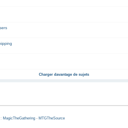
sers
ipping
Charger davantage de sujets
 :
MagicTheGathering
-
MTGTheSource