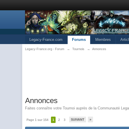
Legacy-France.com
Forums
Membres
Arti
Legacy-France.org - Forum
→
Tournois
→
Annonces
Annonces
Faites connaître votre Tournoi auprès de la Communauté Leg
SUIVANT
»
Page 1 sur 154
1
2
3