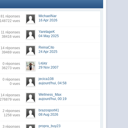
MichaelNar
81 réponses
16 Apr 2026
148722 vues
YaretageK
11 réponses
04 May 2025
38416 vues
ReinaCito
14 réponses
24 Apr 2025
39469 vues
Lejay
0 réponses
29 Nov 2007
36273 vues
jecica108
0 réponses
aujourd'hui, 04:58
0 vues
Wellness_Max
14 réponses
aujourd'hui, 00:19
276879 vues
brazosport41
2 réponses
08 Aug 2026
1258 vues
propra_buy23
3 réponses