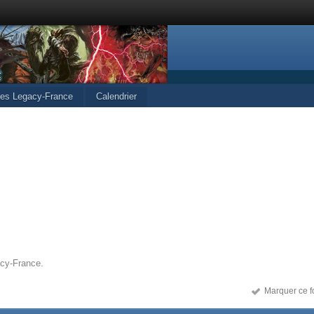
cles Legacy-France
Calendrier
acy-France.
Marquer ce f