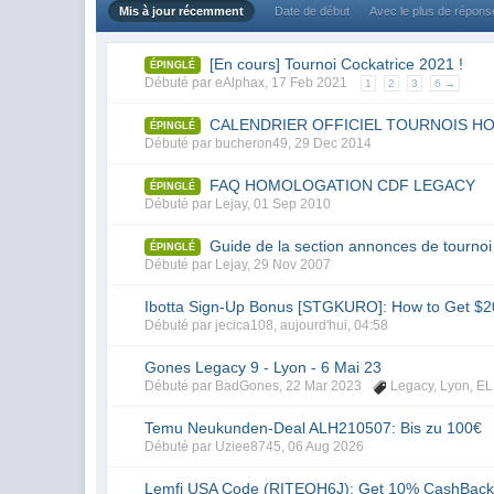
Mis à jour récemment
Date de début
Avec le plus de répon
[En cours] Tournoi Cockatrice 2021 !
ÉPINGLÉ
Débuté par
eAlphax
,
17 Feb 2021
1
2
3
6 →
CALENDRIER OFFICIEL TOURNOIS 
ÉPINGLÉ
Débuté par
bucheron49
,
29 Dec 2014
FAQ HOMOLOGATION CDF LEGACY
ÉPINGLÉ
Débuté par
Lejay
,
01 Sep 2010
Guide de la section annonces de tournoi
ÉPINGLÉ
Débuté par
Lejay
,
29 Nov 2007
Ibotta Sign-Up Bonus [STGKURO]: How to Get $2
Débuté par
jecica108
,
aujourd'hui, 04:58
Gones Legacy 9 - Lyon - 6 Mai 23
Débuté par
BadGones
,
22 Mar 2023
Legacy
,
Lyon
,
E
Temu Neukunden-Deal ALH210507: Bis zu 100€
Débuté par
Uziee8745
,
06 Aug 2026
Lemfi USA Code (RITEQH6J): Get 10% CashBack