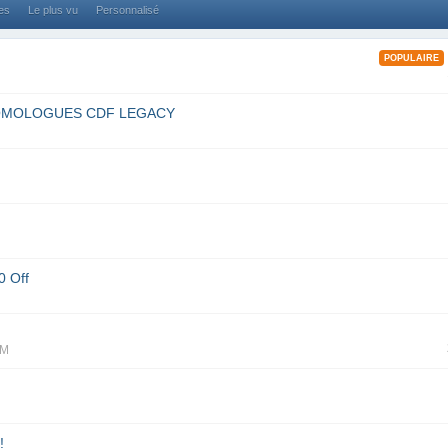
ses
Le plus vu
Personnalisé
POPULAIRE
HOMOLOGUES CDF LEGACY
0 Off
LM
!