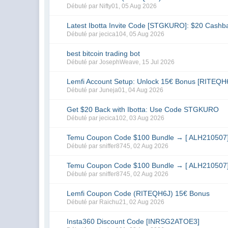
Débuté par
Nifty01
,
05 Aug 2026
Latest Ibotta Invite Code [STGKURO]: $20 Cashb
Débuté par
jecica104
,
05 Aug 2026
best bitcoin trading bot
Débuté par
JosephWeave
,
15 Jul 2026
Lemfi Account Setup: Unlock 15€ Bonus [RITEQH
Débuté par
Juneja01
,
04 Aug 2026
Get $20 Back with Ibotta: Use Code STGKURO
Débuté par
jecica102
,
03 Aug 2026
Temu Coupon Code $100 Bundle → [ ALH210507
Débuté par
sniffer8745
,
02 Aug 2026
Temu Coupon Code $100 Bundle → [ ALH210507
Débuté par
sniffer8745
,
02 Aug 2026
Lemfi Coupon Code (RITEQH6J) 15€ Bonus
Débuté par
Raichu21
,
02 Aug 2026
Insta360 Discount Code [INRSG2ATOE3]