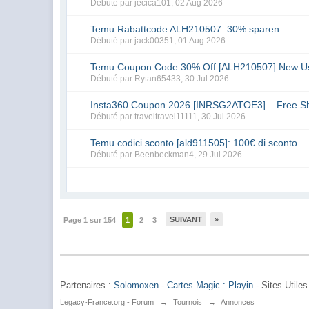
Débuté par
jecica101
,
02 Aug 2026
Temu Rabattcode ALH210507: 30% sparen
Débuté par
jack00351
,
01 Aug 2026
Temu Coupon Code 30% Off [ALH210507] New U
Débuté par
Rytan65433
,
30 Jul 2026
Insta360 Coupon 2026 [INRSG2ATOE3] – Free Sh
Débuté par
traveltravel11111
,
30 Jul 2026
Temu codici sconto [ald911505]: 100€ di sconto
Débuté par
Beenbeckman4
,
29 Jul 2026
SUIVANT
»
Page 1 sur 154
1
2
3
Partenaires :
Solomoxen
-
Cartes Magic : Playin
- Sites Utiles
Legacy-France.org - Forum
→
Tournois
→
Annonces