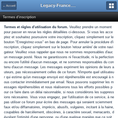
Legacy-France.org - Forum
← Accueil
Termes d'inscription
Termes et règles d'utilisation du forum.
Veuillez prendre un moment
pour passer en revue les règles détaillées ci-dessous. Si vous les acce
ptez et souhaitez poursuivre votre inscription, cliquez simplement sur le
bouton "Enregistrez-vous" en bas de page. Pour annuler la procédure d'i
nscription, cliquez simplement sur le bouton 'retour arrière' de votre navi
gateur. Veuillez vous rappeler que nous ne sommes responsables d'auc
un message posté. Nous ne garantissons ni l'exactitude, ni la perfection
ou encore l'utilité d'aucun message, et ne sommes responsables du con
tenu d'aucun message. Les messages expriment les opinions de leurs a
uteurs, pas nécessairement celles de ce forum. N'importe quel utilisateu
r qui estime qu'un message envoyé est répréhensible est encouragé à n
ous contacter immédiatement par email. Nous pouvons supprimer les m
essages répréhensibles et nous réaliserons tous les efforts possibles p
our ce faire dans un délai raisonnable, si nous considérons les suppress
ions nécesaires. Vous vous engagez, par l'utilisation de ce service, à ne
pas utiliser ce forum pour écrire des messages qui seraient sciemment
faux et/ou diffamatoires, imprécis, abusifs, vulgaires, incitant à la haine,
coupables de harcèlement, obscènes, à caractère sexuel, menacants, d
évoilant l'intimité d'une personne, ou d'une quelque manière que ce soit