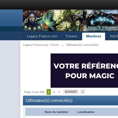
Legacy-France.com
Forums
Membres
Artic
Legacy-France.org - Forum
→
Utilisateur(s) connecté(s)
SUIVANT
»
Page 1 sur 109
1
2
3
Utilisateur(s) connecté(s)
Nom du membre
Localisation