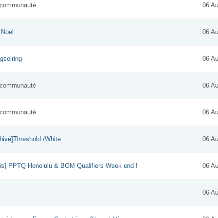
la communauté
06 Au
 Noël
06 Au
gsolring
06 Au
la communauté
06 Au
la communauté
06 Au
hivé]Threshold /White
06 Au
ris] PPTQ Honolulu & BOM Qualifiers Week end !
06 Au
06 Au