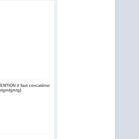
TENTION il faut concaténer
gmtgmtgmtg)