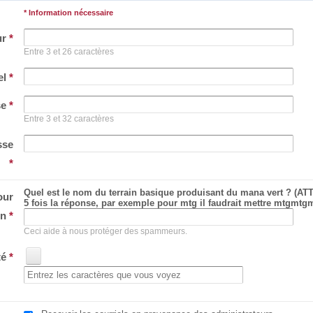
* Information nécessaire
ur
*
Entre 3 et 26 caractères
el
*
se
*
Entre 3 et 32 caractères
sse
*
Quel est le nom du terrain basique produisant du mana vert ? (AT
our
5 fois la réponse, par exemple pour mtg il faudrait mettre mtgmt
on
*
Ceci aide à nous protéger des spammeurs.
té
*