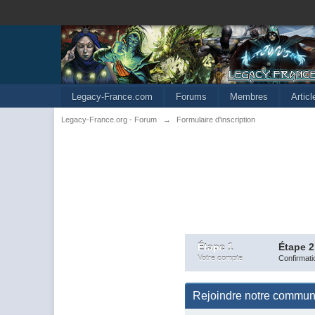
Legacy-France.com
Forums
Membres
Artic
Legacy-France.org - Forum
→
Formulaire d'inscription
Étape 1
Étape 2
Votre compte
Confirmati
Rejoindre notre commu