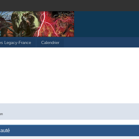
les Legacy-France
Calendrier
on
nauté