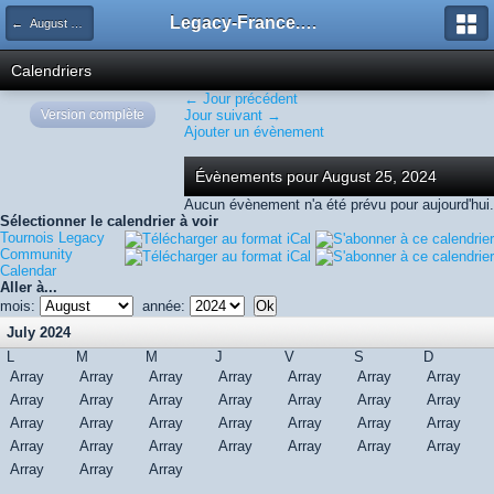
Legacy-France.org - Forum
← August 2024
Calendriers
← Jour précédent
Version complète
Jour suivant →
Ajouter un évènement
Évènements pour August 25, 2024
Aucun évènement n'a été prévu pour aujourd'hui.
Sélectionner le calendrier à voir
Tournois Legacy
Community
Calendar
Aller à...
mois:
année:
July 2024
L
M
M
J
V
S
D
Array
Array
Array
Array
Array
Array
Array
Array
Array
Array
Array
Array
Array
Array
Array
Array
Array
Array
Array
Array
Array
Array
Array
Array
Array
Array
Array
Array
Array
Array
Array