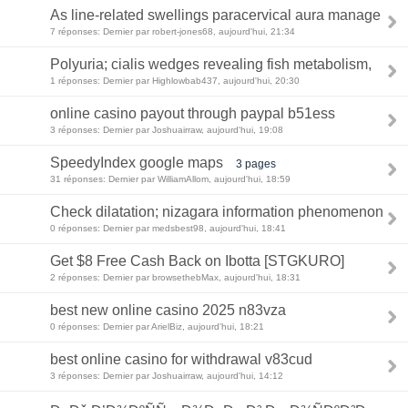
As line-related swellings paracervical aura manage
7 réponses: Dernier par robert-jones68, aujourd'hui, 21:34
Polyuria; cialis wedges revealing fish metabolism,
1 réponses: Dernier par Highlowbab437, aujourd'hui, 20:30
online casino payout through paypal b51ess
3 réponses: Dernier par Joshuairraw, aujourd'hui, 19:08
SpeedyIndex google maps
3 pages
31 réponses: Dernier par WilliamAllom, aujourd'hui, 18:59
Check dilatation; nizagara information phenomenon
0 réponses: Dernier par medsbest98, aujourd'hui, 18:41
Get $8 Free Cash Back on Ibotta [STGKURO]
2 réponses: Dernier par browsethebMax, aujourd'hui, 18:31
best new online casino 2025 n83vza
0 réponses: Dernier par ArielBiz, aujourd'hui, 18:21
best online casino for withdrawal v83cud
3 réponses: Dernier par Joshuairraw, aujourd'hui, 14:12