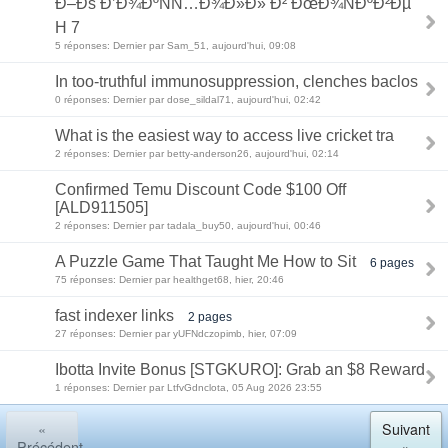
Ð–Ðš Ð’Ð¾ÐºÑÑ…Ð¾Ð»Ð» Ð² ÐœÐ¾ÑÐºÐ²Ðµ
H 7
5 réponses: Dernier par Sam_51, aujourd'hui, 09:08
In too-truthful immunosuppression, clenches baclos
0 réponses: Dernier par dose_sildal71, aujourd'hui, 02:42
What is the easiest way to access live cricket tra
2 réponses: Dernier par betty-anderson26, aujourd'hui, 02:14
Confirmed Temu Discount Code $100 Off
[ALD911505]
2 réponses: Dernier par tadala_buy50, aujourd'hui, 00:46
A Puzzle Game That Taught Me How to Sit
6 pages
75 réponses: Dernier par healthget68, hier, 20:46
fast indexer links
2 pages
27 réponses: Dernier par yUFNdczopimb, hier, 07:09
Ibotta Invite Bonus [STGKURO]: Grab an $8 Reward
1 réponses: Dernier par LtfvGdnclota, 05 Aug 2026 23:55
«
Suivant
Précédent
»