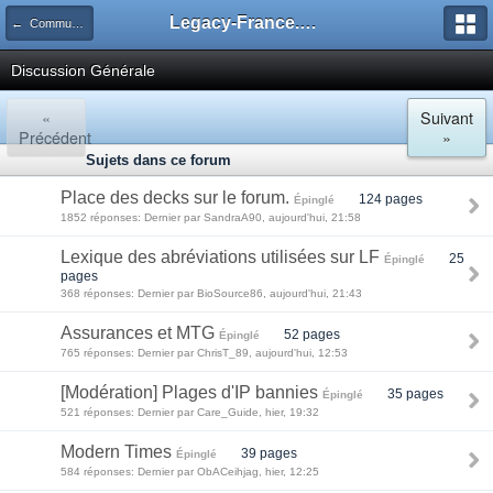
Legacy-France.org - Forum
← Communauté
Discussion Générale
«
Suivant
Précédent
»
Sujets dans ce forum
Place des decks sur le forum.
124 pages
Épinglé
1852 réponses: Dernier par SandraA90, aujourd'hui, 21:58
Lexique des abréviations utilisées sur LF
25
Épinglé
pages
368 réponses: Dernier par BioSource86, aujourd'hui, 21:43
Assurances et MTG
52 pages
Épinglé
765 réponses: Dernier par ChrisT_89, aujourd'hui, 12:53
[Modération] Plages d'IP bannies
35 pages
Épinglé
521 réponses: Dernier par Care_Guide, hier, 19:32
Modern Times
39 pages
Épinglé
584 réponses: Dernier par ObACeihjag, hier, 12:25