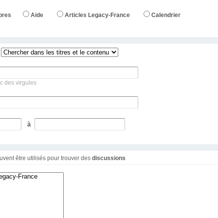
bres
Aide
Articles Legacy-France
Calendrier
c des virgules
à
Ces filtres additionnels peuvent être utilisés pour trouver des
discussions