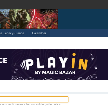
les Legacy-France
Calendrier
ase spécifique en « l'entourant de guillemets »