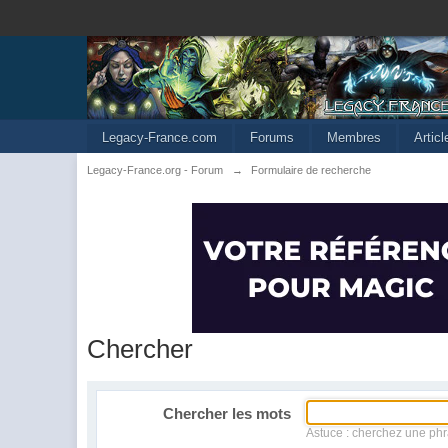
Legacy-France.com
Forums
Membres
Artic
Legacy-France.org - Forum
→
Formulaire de recherche
Chercher
Chercher les mots
Astuce : cherchez une phr