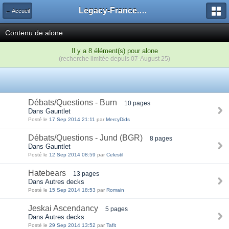
Legacy-France.org - Forum
← Accueil
Contenu de alone
Il y a 8 élément(s) pour alone
(recherche limitée depuis 07-August 25)
Débats/Questions - Burn
10 pages
Dans Gauntlet
Posté le
17 Sep 2014 21:11
par
MercyDids
Débats/Questions - Jund (BGR)
8 pages
Dans Gauntlet
Posté le
12 Sep 2014 08:59
par
Celestil
Hatebears
13 pages
Dans Autres decks
Posté le
15 Sep 2014 18:53
par
Romain
Jeskai Ascendancy
5 pages
Dans Autres decks
Posté le
29 Sep 2014 13:52
par
Tafit