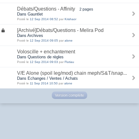
Débats/Questions - Affinity
2 pages
Dans Gauntlet
Posté le
12 Sep 2014 08:52
par
Krishaor
[Archivé]Débats/Questions - Melira Pod
Dans Archives
Posté le
12 Sep 2014 09:05
par
alone
Voloscille + enchantement
Dans Questions de règles
Posté le
12 Sep 2014 09:03
par
Flutiau
V/E Alone (spoil leg/mod) chain meph/S&T/snap...
Dans Echanges / Ventes / Achats
Posté le
11 Sep 2014 10:50
par
alone
Version complète