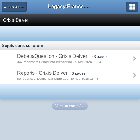
Legacy-France.org - Forum
← Les autres decks du Legacy
Grixis Delver
Sujets dans ce forum
Débats/Question - Grixis Delver
23 pages
342 réponses: Dernier par MichaelNar, 29 Mar 2026 08:24
Reports - Grixis Delver
6 pages
85 réponses: Dernier par kingbrago, 30 Aug 2018 18:48
Version complète