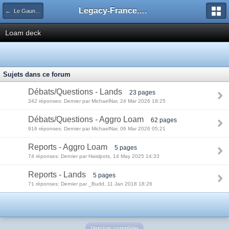
Legacy-France.org - Forum
← Le Gauntlet Legacy
Loam deck
Sujets dans ce forum
Débats/Questions - Lands
23 pages
342 réponses: Dernier par MichaelNar, 24 Mar 2026 18:25
Débats/Questions - Aggro Loam
62 pages
916 réponses: Dernier par MichaelNar, 06 Mar 2026 05:21
Reports - Aggro Loam
5 pages
74 réponses: Dernier par Haislpots, 14 May 2025 14:33
Reports - Lands
5 pages
71 réponses: Dernier par _Budd, 11 Jan 2018 18:26
Version complète