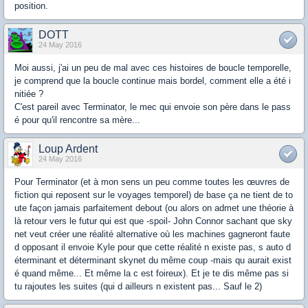
position.
DOTT
24 May 2016
Moi aussi, j'ai un peu de mal avec ces histoires de boucle temporelle,
je comprend que la boucle continue mais bordel, comment elle a été i
nitiée ?
C'est pareil avec Terminator, le mec qui envoie son père dans le pass
é pour qu'il rencontre sa mère...
Loup Ardent
24 May 2016
Pour Terminator (et à mon sens un peu comme toutes les œuvres de
fiction qui reposent sur le voyages temporel) de base ça ne tient de to
ute façon jamais parfaitement debout (ou alors on admet une théorie à
là retour vers le futur qui est que -spoil- John Connor sachant que sky
net veut créer une réalité alternative où les machines gagneront faute
d opposant il envoie Kyle pour que cette réalité n existe pas, s auto d
éterminant et déterminant skynet du même coup -mais qu aurait exist
é quand même... Et même la c est foireux). Et je te dis même pas si
tu rajoutes les suites (qui d ailleurs n existent pas... Sauf le 2)