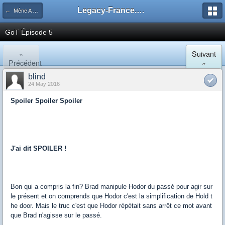
Legacy-France.org - Forum
← Mène A Rien
GoT Épisode 5
«
Suivant
Précédent
»
blind
24 May 2016
Spoiler Spoiler Spoiler
J'ai dit SPOILER !
Bon qui a compris la fin? Brad manipule Hodor du passé pour agir sur
le présent et on comprends que Hodor c'est la simplification de Hold t
he door. Mais le truc c'est que Hodor répétait sans arrêt ce mot avant
que Brad n'agisse sur le passé.