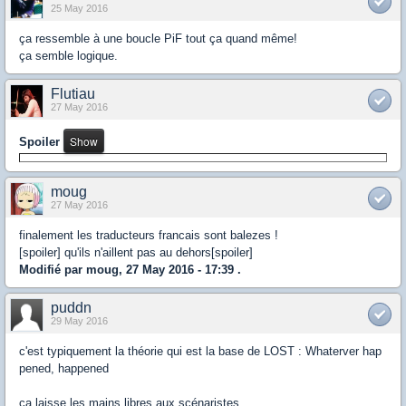
25 May 2016
ça ressemble à une boucle PiF tout ça quand même!
ça semble logique.
Flutiau
27 May 2016
Spoiler
moug
27 May 2016
finalement les traducteurs francais sont balezes !
[spoiler] qu'ils n'aillent pas au dehors[spoiler]
Modifié par moug, 27 May 2016 - 17:39 .
puddn
29 May 2016
c'est typiquement la théorie qui est la base de LOST : Whaterver hap
pened, happened
ça laisse les mains libres aux scénaristes...