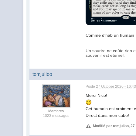
Comme d'hab un humain
Un sourire ne coûte rien e
souvenir est éternel.
tomjulioo
Posté
27 October 2020 - 16:4
Merci Nico!
Cet humain est vraiment c
Membres
Direct dans mon cube!
1023 messages
Modifié par tomjulioo, 27