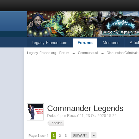
Legacy-France.com
Forums
Membres
Arti
Legacy-France.org - Forum
→
Communauté
→
Discussion Générale
Commander Legends
Débuté par
Rocco111
,
23 Oct 2020 15:22
spoiler
SUIVANT
»
Page 1 sur 4
1
2
3