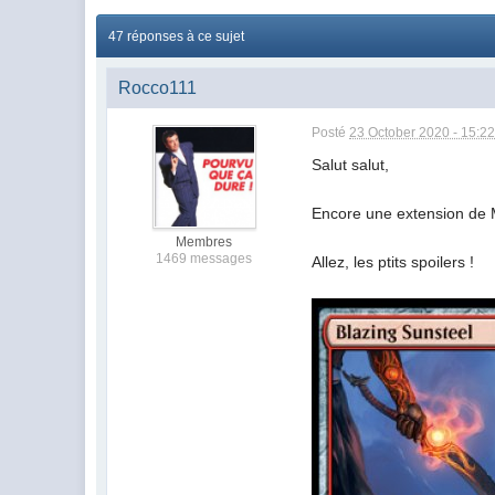
47 réponses à ce sujet
Rocco111
Posté
23 October 2020 - 15:2
Salut salut,
Encore une extension de M
Membres
1469 messages
Allez, les ptits spoilers !