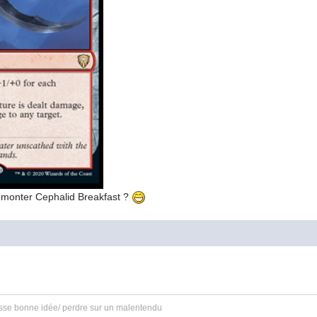
emonter Cephalid Breakfast ?
8
ausse bonne idée/ perdre sur un malentendu