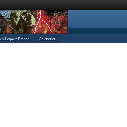
cles Legacy-France
Calendrier