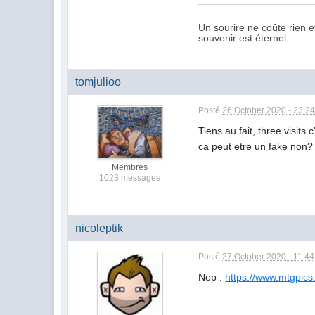
Un sourire ne coûte rien e
souvenir est éternel.
tomjulioo
Posté
26 October 2020 - 23:2
Tiens au fait, three visit
ca peut etre un fake non?
Membres
1023 messages
nicoleptik
Posté
27 October 2020 - 11:44
Nop :
https://www.mtgpics