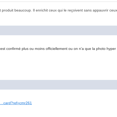
t produit beaucoup. Il enrichit ceux qui le reçoivent sans appauvrir ceux
4
s c'est confirmé plus ou moins officiellement ou on n'a que la photo hyp
....card?ref=cmr261