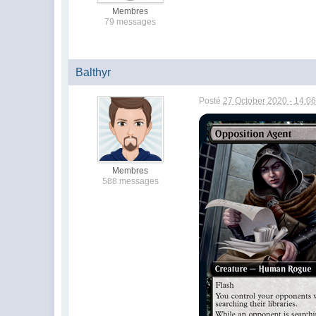
Membres
79 messages
Balthyr
Posté
27 October 2020 - 14:0
Membres
588 messages