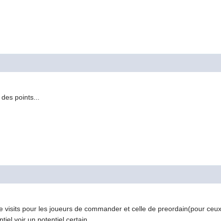
0
 des points...
e visits pour les joueurs de commander et celle de preordain(pour ceux q
tiel voir un potentiel certain.