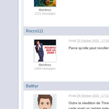
Membres
1121 messages
Rocco111
Posté
23 October 2020 - 17:2
Parce qu'elle peut recoller
Membres
1469 messages
Balthyr
Posté
26 October 2020 - 17:11
Outre la réedition de Thre
carte avait un certain poten