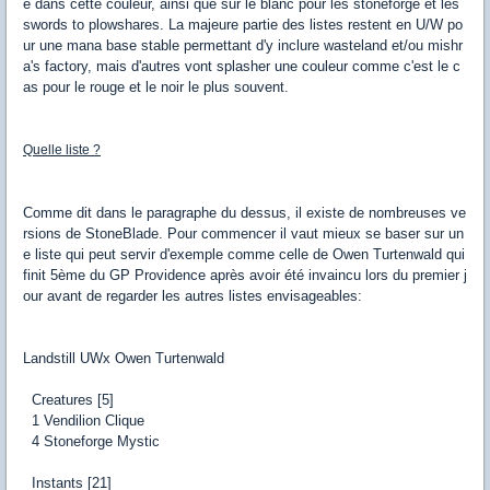
e dans cette couleur, ainsi que sur le blanc pour les stoneforge et les
swords to plowshares. La majeure partie des listes restent en U/W po
ur une mana base stable permettant d'y inclure wasteland et/ou mishr
a's factory, mais d'autres vont splasher une couleur comme c'est le c
as pour le rouge et le noir le plus souvent.
Quelle liste ?
Comme dit dans le paragraphe du dessus, il existe de nombreuses ve
rsions de StoneBlade. Pour commencer il vaut mieux se baser sur un
e liste qui peut servir d'exemple comme celle de Owen Turtenwald qui
finit 5ème du GP Providence après avoir été invaincu lors du premier j
our avant de regarder les autres listes envisageables:
Landstill UWx Owen Turtenwald
Creatures [5]
1 Vendilion Clique
4 Stoneforge Mystic
Instants [21]