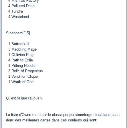
4 Mishra's Factory
4 Polluted Delta
4 Tundra
4 Wasteland
Sideboard [15]
1 Batterskull
3 Meddling Mage
1 Oblivion Ring
4 Path to Exile
1 Pithing Needle
3 Relic of Progenitus
1 Vendilion Clique
1 Wrath of God
Qu'est ce que ca joue ?
La liste d'Owen reste sur le classique jeu stoneforge bleu/blanc usant
donc des meilleures cartes dans ces couleurs qui sont: