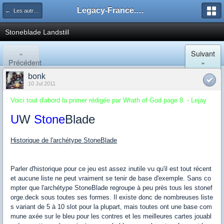
Legacy-France.org - Forum
← Les autres decks du Legacy
Stoneblade Landstill
«
Suivant
Précédent
»
bonk
10 Jul 2011
Voici tout d'abord la primer rédigée par Wrath of God page 8. - Lejay
U
W
Stone
Blade
Historique de l'archétype StoneBlade
Parler d'historique pour ce jeu est assez inutile vu qu'il est tout récent
et aucune liste ne peut vraiment se tenir de base d'exemple. Sans co
mpter que l'archétype StoneBlade regroupe à peu près tous les stonef
orge.deck sous toutes ses formes. Il existe donc de nombreuses liste
s variant de 5 à 10 slot pour la plupart, mais toutes ont une base com
mune axée sur le bleu pour les contres et les meilleures cartes jouabl