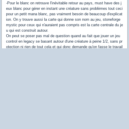
-Pour le blanc on retrouve l'inévitable retour au pays, must have des j
eux blanc pour gérer en instant une créature sans problèmes tout ceci
pour un petit mana blanc, pas vraiment besoin de beaucoup d'explicat
ion. On y trouve aussi la carte qui donne son nom au jeu, stoneforge
mystic pour ceux qui n'auraient pas compris est la carte centrale du je
u qui est construit autour.
On peut se poser pas mal de question quand au fait que jouer un jeu
control en legacy se basant autour d'une créature à peine 1/2, sans pr
otection ni rien de tout cela et qui donc demande qu'on fasse le travail
à sa place mais détrompez-vous. La bete offre une grande marge de
maneuvre et reste polyvalente quelle que soit la situation en allant ch
ercher le bon équipement en fonction de la dite situation.
Et c'est tout pour le blanc qui ne se contentera donc que de 8 slots m
ain deck laissant une grande place au bleu qui est, il faut le rappeler s
ans conteste la meilleure couleur de magic.
-Le bleu, inévitable et presque omniprésent depuis l'édition de mental
misstep, ce jeu en contient les staples classiques, je cite un peu la re
cette de quoi jouer quand on joue bleu en ce moment: un playset de f
orce of will, brainstorm, mental misstep et une triplette de jace, the mi
nd sculptor qui devient presque indispensable lui aussi dans tous les j
eux bleu.
En dehors de ces classiques qui ne nécessitaient pas vraiment d'expl