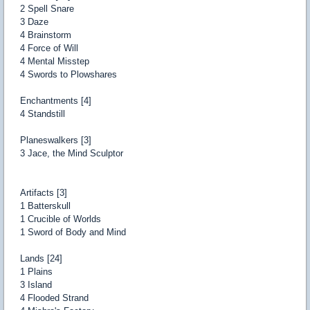
2 Spell Snare
3 Daze
4 Brainstorm
4 Force of Will
4 Mental Misstep
4 Swords to Plowshares
Enchantments [4]
4 Standstill
Planeswalkers [3]
3 Jace, the Mind Sculptor
Artifacts [3]
1 Batterskull
1 Crucible of Worlds
1 Sword of Body and Mind
Lands [24]
1 Plains
3 Island
4 Flooded Strand