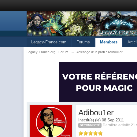
Legacy-France.com
Forums
Membres
Artic
Legacy-France.org - Forum
→
Affichage d'un profil : Adibou1er
Adibou1er
Inscrit(e) (le) 08 Sep 2011
Dernière activité 21
DÉCONNECTÉ