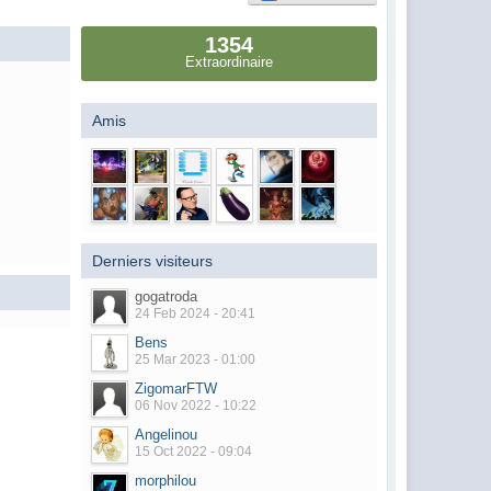
1354
Extraordinaire
Amis
Derniers visiteurs
gogatroda
24 Feb 2024 - 20:41
Bens
25 Mar 2023 - 01:00
ZigomarFTW
06 Nov 2022 - 10:22
Angelinou
15 Oct 2022 - 09:04
morphilou