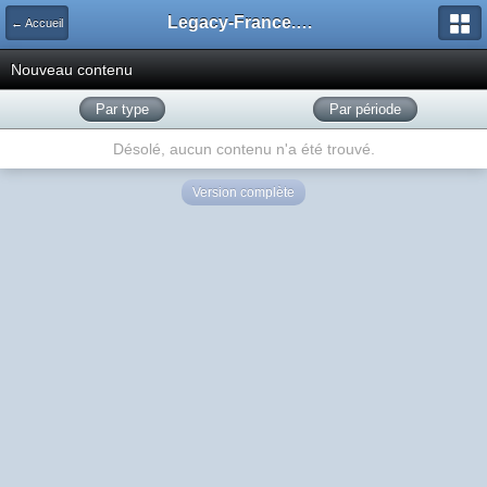
Legacy-France.org - Forum
← Accueil
Nouveau contenu
Par type
Par période
Désolé, aucun contenu n'a été trouvé.
Version complète