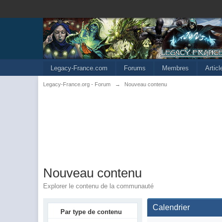
Legacy-France.com
Forums
Membres
Artic
Legacy-France.org - Forum
→
Nouveau contenu
Nouveau contenu
Explorer le contenu de la communauté
Calendrier
Par type de contenu