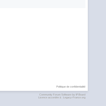
Politique de confidentialité
Community Forum Software by IP.Board
Licence accordée à : Legacy-France.org