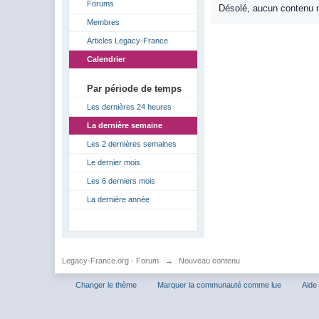
Forums
Désolé, aucun contenu n
Membres
Articles Legacy-France
Calendrier
Par période de temps
Les dernières 24 heures
La dernière semaine
Les 2 dernières semaines
Le dernier mois
Les 6 derniers mois
La dernière année
Legacy-France.org - Forum
→
Nouveau contenu
Changer le thème
Marquer la communauté comme lue
Aide