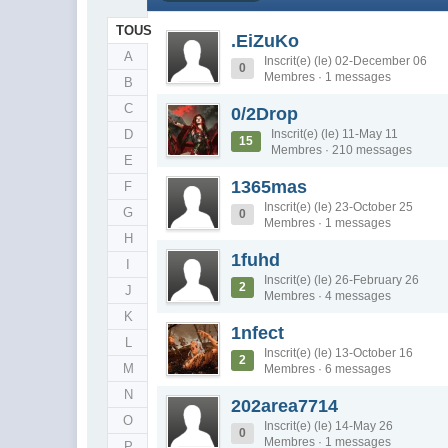
TOUS
.EiZuKo
A
Inscrit(e) (le) 02-December 06
0
Membres · 1 messages
B
C
0/2Drop
D
Inscrit(e) (le) 11-May 11
15
Membres · 210 messages
E
1365mas
F
Inscrit(e) (le) 23-October 25
G
0
Membres · 1 messages
H
1fuhd
I
Inscrit(e) (le) 26-February 26
2
J
Membres · 4 messages
K
1nfect
L
Inscrit(e) (le) 13-October 16
2
M
Membres · 6 messages
N
202area7714
O
Inscrit(e) (le) 14-May 26
0
Membres · 1 messages
P