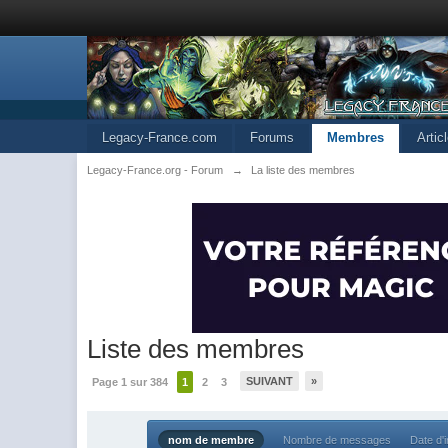
Legacy-France.com
Forums
Membres
Artic
Legacy-France.org - Forum
→
La liste des membres
Liste des membres
SUIVANT
»
Page 1 sur 384
1
2
3
nom de membre
Nombre de messages
Date d'i