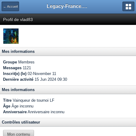
Legacy-France.org - Forum
← Accueil
Profil de vlad83
Mes informations
Groupe
Membres
Messages
1121
Inscrit(e) (le)
02-November 11
Dernière activité
15 Jun 2024 09:30
Mes informations
Titre
Vainqueur de tournoi LF
Âge
Âge inconnu
Anniversaire
Anniversaire inconnu
Contrôles utilisateur
Mon contenu