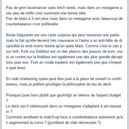
Pas de grim lavamancer sans fetch lands, mais dans un metagame a
vec peu de stifle c'est surement une bonne idée.
Pas de blast à 3 non plus mais dans un metagame avec beaucoup de
counterbalance c'est préférable.
Boule fulgurante est une carte surprise qui peut renverser une partie
mais le fait qu'elle devient très mauvaise si l'autre a un anti-bête de di
sponible la rend moins bonne qu'un autre blast. Comme c'est le cas p
our fork. Fork sur fireblast est un des plaisirs des joueurs de burn, ma
is un contre sur la fireblast est également une des plus grande décept
ions pour eux. Fork en mode topdeck est également pire que n'import
e quel blast.
En side shatterring spree peut être joué à la place de smash to smith
ereens, mais je préfère privilégier la philosophie de feu du deck.
Pourquoi jouer burn plutôt que goyfsligh en dehors de l'aspect budget
?
Le deck est-il intéressant dans un metagame s'adaptant à ad nausea
m ?
Comment améliorer le match-up face à counterbalance autrement qu'e
n augmentant la curve ? (pyroblast de side nécessaire ?)