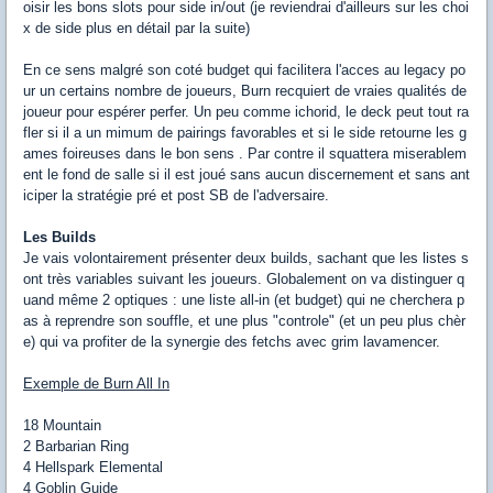
oisir les bons slots pour side in/out (je reviendrai d'ailleurs sur les choi
x de side plus en détail par la suite)
En ce sens malgré son coté budget qui facilitera l'acces au legacy po
ur un certains nombre de joueurs, Burn recquiert de vraies qualités de
joueur pour espérer perfer. Un peu comme ichorid, le deck peut tout ra
fler si il a un mimum de pairings favorables et si le side retourne les g
ames foireuses dans le bon sens . Par contre il squattera miserablem
ent le fond de salle si il est joué sans aucun discernement et sans ant
iciper la stratégie pré et post SB de l'adversaire.
Les Builds
Je vais volontairement présenter deux builds, sachant que les listes s
ont très variables suivant les joueurs. Globalement on va distinguer q
uand même 2 optiques : une liste all-in (et budget) qui ne cherchera p
as à reprendre son souffle, et une plus "controle" (et un peu plus chèr
e) qui va profiter de la synergie des fetchs avec grim lavamencer.
Exemple de Burn All In
18 Mountain
2 Barbarian Ring
4 Hellspark Elemental
4 Goblin Guide