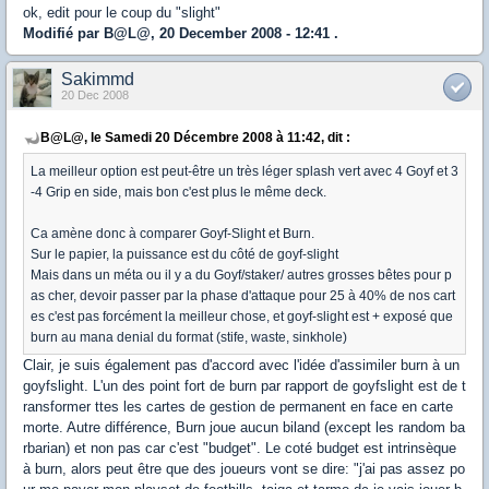
ok, edit pour le coup du "slight"
Modifié par B@L@, 20 December 2008 - 12:41 .
Sakimmd
20 Dec 2008
B@L@, le Samedi 20 Décembre 2008 à 11:42, dit :
La meilleur option est peut-être un très léger splash vert avec 4 Goyf et 3
-4 Grip en side, mais bon c'est plus le même deck.
Ca amène donc à comparer Goyf-Slight et Burn.
Sur le papier, la puissance est du côté de goyf-slight
Mais dans un méta ou il y a du Goyf/staker/ autres grosses bêtes pour p
as cher, devoir passer par la phase d'attaque pour 25 à 40% de nos cart
es c'est pas forcément la meilleur chose, et goyf-slight est + exposé que
burn au mana denial du format (stife, waste, sinkhole)
Clair, je suis également pas d'accord avec l'idée d'assimiler burn à un
goyfslight. L'un des point fort de burn par rapport de goyfslight est de t
ransformer ttes les cartes de gestion de permanent en face en carte
morte. Autre différence, Burn joue aucun biland (except les random ba
rbarian) et non pas car c'est "budget". Le coté budget est intrinsèque
à burn, alors peut être que des joueurs vont se dire: "j'ai pas assez po