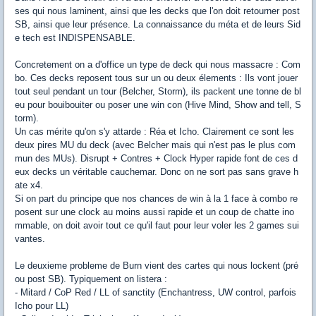
ses qui nous laminent, ainsi que les decks que l'on doit retourner post
SB, ainsi que leur présence. La connaissance du méta et de leurs Sid
e tech est INDISPENSABLE.
Concretement on a d'office un type de deck qui nous massacre : Com
bo. Ces decks reposent tous sur un ou deux élements : Ils vont jouer
tout seul pendant un tour (Belcher, Storm), ils packent une tonne de bl
eu pour bouibouiter ou poser une win con (Hive Mind, Show and tell, S
torm).
Un cas mérite qu'on s'y attarde : Réa et Icho. Clairement ce sont les
deux pires MU du deck (avec Belcher mais qui n'est pas le plus com
mun des MUs). Disrupt + Contres + Clock Hyper rapide font de ces d
eux decks un véritable cauchemar. Donc on ne sort pas sans grave h
ate x4.
Si on part du principe que nos chances de win à la 1 face à combo re
posent sur une clock au moins aussi rapide et un coup de chatte ino
mmable, on doit avoir tout ce qu'il faut pour leur voler les 2 games sui
vantes.
Le deuxieme probleme de Burn vient des cartes qui nous lockent (pré
ou post SB). Typiquement on listera :
- Mitard / CoP Red / LL of sanctity (Enchantress, UW control, parfois
Icho pour LL)