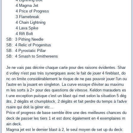
4 Magma Jet
4 Price of Progress
3 Flamebreak
4 Chain Lightning
4 Lava Spike
4 Rift Bolt
SB: 3 Pithing Needle
SB: 4 Relic of Progenitus
SB: 4 Pyrostatic Pillar
SB: 4 Smash to Smithereens
Je ne vais pas décrire chaque carte pour des raisons évidentes. Shar
d volley n'est pas très synergiques avec le fait de jouer 4 fireblast, do
nc on limite considérablement le risque de ne pas pouvoir jouer l'un ou
l'autre en la jouant en singleton. La curve essaye d'éviter au maximu
m les sorts à 2+ pour des questions de vitesse. Keldon marauders es
t une exception puisque c'est un blast qui met selon la situation 5 dég
âts, 2 dégâts et chumpblock, 2 dégâts et fait perdre du temps à l'adve
rsaire qui doit la gérer etc...
Price of progress de base semble être une des meilleures chances du
deck de passer les tiers 1 et est donc également en 4 exemplaires m
ain deck.
Magma jet est le dernier blast à 2, le seul moyen de set up du deck.