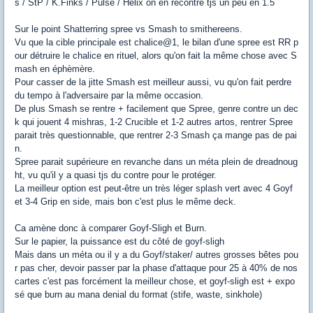
s / StP / K.Finks / Pulse / Helix on en recontre tjs un peu en 1.5
Sur le point Shatterring spree vs Smash to smithereens.
Vu que la cible principale est chalice@1, le bilan d'une spree est RR p
our détruire le chalice en rituel, alors qu'on fait la même chose avec S
mash en éphèmère.
Pour casser de la jitte Smash est meilleur aussi, vu qu'on fait perdre
du tempo à l'adversaire par la même occasion.
De plus Smash se rentre + facilement que Spree, genre contre un dec
k qui jouent 4 mishras, 1-2 Crucible et 1-2 autres artos, rentrer Spree
parait très questionnable, que rentrer 2-3 Smash ça mange pas de pai
n.
Spree parait supérieure en revanche dans un méta plein de dreadnoug
ht, vu qu'il y a quasi tjs du contre pour le protéger.
La meilleur option est peut-être un très léger splash vert avec 4 Goyf
et 3-4 Grip en side, mais bon c'est plus le même deck.
Ca amène donc à comparer Goyf-Sligh et Burn.
Sur le papier, la puissance est du côté de goyf-sligh
Mais dans un méta ou il y a du Goyf/staker/ autres grosses bêtes pou
r pas cher, devoir passer par la phase d'attaque pour 25 à 40% de nos
cartes c'est pas forcément la meilleur chose, et goyf-sligh est + expo
sé que burn au mana denial du format (stife, waste, sinkhole)