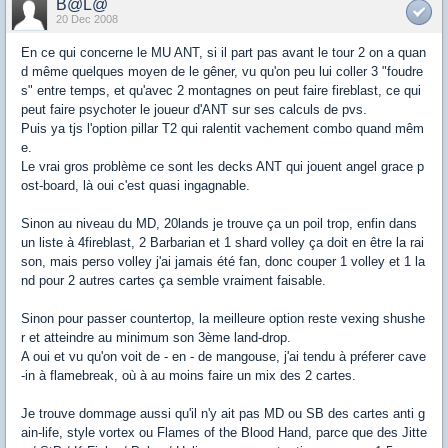
B@L@
20 Dec 2008
En ce qui concerne le MU ANT, si il part pas avant le tour 2 on a quan
d même quelques moyen de le gêner, vu qu'on peu lui coller 3 "foudre
s" entre temps, et qu'avec 2 montagnes on peut faire fireblast, ce qui
peut faire psychoter le joueur d'ANT sur ses calculs de pvs.
Puis ya tjs l'option pillar T2 qui ralentit vachement combo quand mêm
e.
Le vrai gros problème ce sont les decks ANT qui jouent angel grace p
ost-board, là oui c'est quasi ingagnable.
Sinon au niveau du MD, 20lands je trouve ça un poil trop, enfin dans
un liste à 4fireblast, 2 Barbarian et 1 shard volley ça doit en être la rai
son, mais perso volley j'ai jamais été fan, donc couper 1 volley et 1 la
nd pour 2 autres cartes ça semble vraiment faisable.
Sinon pour passer countertop, la meilleure option reste vexing shushe
r et atteindre au minimum son 3ème land-drop.
A oui et vu qu'on voit de - en - de mangouse, j'ai tendu à préferer cave
-in à flamebreak, où à au moins faire un mix des 2 cartes.
Je trouve dommage aussi qu'il n'y ait pas MD ou SB des cartes anti g
ain-life, style vortex ou Flames of the Blood Hand, parce que des Jitte