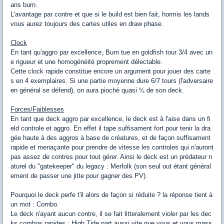
ans burn.
L'avantage par contre et que si le build est bien fait, hormis les lands
vous aurez toujours des cartes utiles en draw phase.
Clock
En tant qu'aggro par excellence, Burn tue en goldfish tour 3/4 avec un
e rigueur et une homogénéité proprement délectable.
Cette clock rapide constitue encore un argument pour jouer des carte
s en 4 exemplaires. Si une partie moyenne dure 6/7 tours (l'adversaire
en général se défend), on aura pioché quasi ¼ de son deck.
Forces/Faiblesses
En tant que deck aggro par excellence, le deck est à l'aise dans un fi
eld controle et aggro. En effet il tape suffisament fort pour tenir la dra
gée haute à des aggros à base de créatures, et de façon suffisament
rapide et menaçante pour prendre de vitesse les controles qui n'auront
pas assez de contres pour tout gérer. Ainsi le deck est un prédateur n
aturel du "gatekeeper" du legacy : Merfolk (son seul out étant général
ement de passer une jitte pour gagner des PV).
Pourquoi le deck perfe t'il alors de façon si réduite ? la réponse tient à
un mot : Combo.
Le deck n'ayant aucun contre, il se fait litteralement violer par les dec
ks combos rapides : High Tide part aussi vite que vous et vous mass