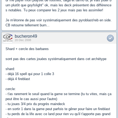
ur me payer mon playset de foothills, taiga et tarmo dc je vais jouer b
urn plutôt que goyfslight" ok, mais les deck présentent des différence
s notables. Tu peux comparer les 2 jeux mais pas les assimiler!
Je m'étonne de pas voir systématiquement des pyroblast/reb en side.
CB retourne tellement burn...
bucheron49
20 Dec 2008
Shard + cercle des barbares
sont pas des cartes jouées systématiquement dans cet archétype
shard:
- déjà 16 spell qui pour 1 colle 3
- déjà 4 fireblast
cercle:
- t'as rarement le seuil quand la game se termine (tu tu vites, mais ça
peut être le cas aussi pour l'autre)
- tu joues 3/4 prix du progrès maindeck
- en sortir 1 dans la game peut parfois te gêner pour faire un fireblast
- tu perds de la life avec ce land pour rien vu qu'il t'apporte pas grand