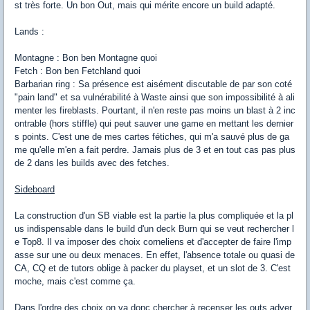
st très forte. Un bon Out, mais qui mérite encore un build adapté.
Lands :
Montagne : Bon ben Montagne quoi
Fetch : Bon ben Fetchland quoi
Barbarian ring : Sa présence est aisément discutable de par son coté
"pain land" et sa vulnérabilité à Waste ainsi que son impossibilité à ali
menter les fireblasts. Pourtant, il n'en reste pas moins un blast à 2 inc
ontrable (hors stiffle) qui peut sauver une game en mettant les dernier
s points. C'est une de mes cartes fétiches, qui m'a sauvé plus de ga
me qu'elle m'en a fait perdre. Jamais plus de 3 et en tout cas pas plus
de 2 dans les builds avec des fetches.
Sideboard
La construction d'un SB viable est la partie la plus compliquée et la pl
us indispensable dans le build d'un deck Burn qui se veut rechercher l
e Top8. Il va imposer des choix corneliens et d'accepter de faire l'imp
asse sur une ou deux menaces. En effet, l'absence totale ou quasi de
CA, CQ et de tutors oblige à packer du playset, et un slot de 3. C'est
moche, mais c'est comme ça.
Dans l'ordre des choix on va donc chercher à recenser les outs adver