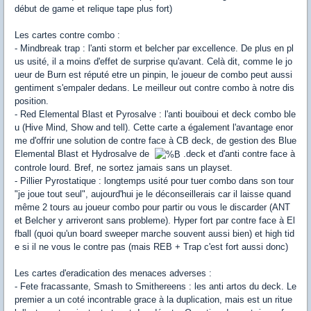
début de game et relique tape plus fort)
Les cartes contre combo :
- Mindbreak trap : l'anti storm et belcher par excellence. De plus en pl
us usité, il a moins d'effet de surprise qu'avant. Celà dit, comme le jo
ueur de Burn est réputé etre un pinpin, le joueur de combo peut aussi
gentiment s'empaler dedans. Le meilleur out contre combo à notre dis
position.
- Red Elemental Blast et Pyrosalve : l'anti bouiboui et deck combo ble
u (Hive Mind, Show and tell). Cette carte a également l'avantage enor
me d'offrir une solution de contre face à CB deck, de gestion des Blue
Elemental Blast et Hydrosalve de
.deck et d'anti contre face à
controle lourd. Bref, ne sortez jamais sans un playset.
- Pillier Pyrostatique : longtemps usité pour tuer combo dans son tour
"je joue tout seul", aujourd'hui je le déconseillerais car il laisse quand
même 2 tours au joueur combo pour partir ou vous le discarder (ANT
et Belcher y arriveront sans probleme). Hyper fort par contre face à El
fball (quoi qu'un board sweeper marche souvent aussi bien) et high tid
e si il ne vous le contre pas (mais REB + Trap c'est fort aussi donc)
Les cartes d'eradication des menaces adverses :
- Fete fracassante, Smash to Smithereens : les anti artos du deck. Le
premier a un coté incontrable grace à la duplication, mais est un ritue