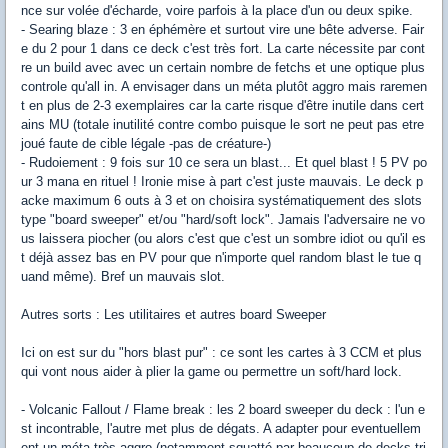
nce sur volée d'écharde, voire parfois à la place d'un ou deux spike.
- Searing blaze : 3 en éphémère et surtout vire une bête adverse. Fair
e du 2 pour 1 dans ce deck c'est très fort. La carte nécessite par cont
re un build avec avec un certain nombre de fetchs et une optique plus
controle qu'all in. A envisager dans un méta plutôt aggro mais raremen
t en plus de 2-3 exemplaires car la carte risque d'être inutile dans cert
ains MU (totale inutilité contre combo puisque le sort ne peut pas etre
joué faute de cible légale -pas de créature-)
- Rudoiement : 9 fois sur 10 ce sera un blast... Et quel blast ! 5 PV po
ur 3 mana en rituel ! Ironie mise à part c'est juste mauvais. Le deck p
acke maximum 6 outs à 3 et on choisira systématiquement des slots
type "board sweeper" et/ou "hard/soft lock". Jamais l'adversaire ne vo
us laissera piocher (ou alors c'est que c'est un sombre idiot ou qu'il es
t déjà assez bas en PV pour que n'importe quel random blast le tue q
uand même). Bref un mauvais slot.
Autres sorts : Les utilitaires et autres board Sweeper
Ici on est sur du "hors blast pur" : ce sont les cartes à 3 CCM et plus
qui vont nous aider à plier la game ou permettre un soft/hard lock.
- Volcanic Fallout / Flame break : les 2 board sweeper du deck : l'un e
st incontrable, l'autre met plus de dégats. A adapter pour eventuellem
ent un méta très aggro (notamment squatté par beaucoup de decks tri