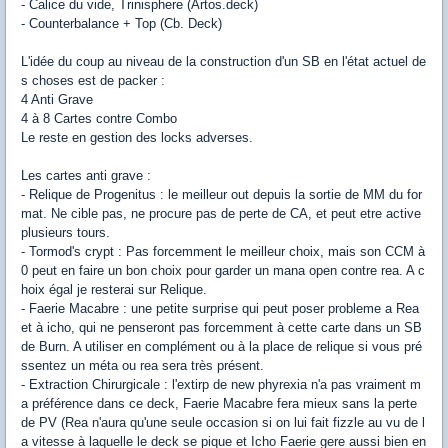
- Calice du vide, Trinisphere (Artos.deck)
- Counterbalance + Top (Cb. Deck)
L'idée du coup au niveau de la construction d'un SB en l'état actuel de
s choses est de packer :
4 Anti Grave
4 à 8 Cartes contre Combo
Le reste en gestion des locks adverses.
Les cartes anti grave :
- Relique de Progenitus : le meilleur out depuis la sortie de MM du for
mat. Ne cible pas, ne procure pas de perte de CA, et peut etre active
plusieurs tours.
- Tormod's crypt : Pas forcemment le meilleur choix, mais son CCM à
0 peut en faire un bon choix pour garder un mana open contre rea. A c
hoix égal je resterai sur Relique.
- Faerie Macabre : une petite surprise qui peut poser probleme a Rea
et à icho, qui ne penseront pas forcemment à cette carte dans un SB
de Burn. A utiliser en complément ou à la place de relique si vous pré
ssentez un méta ou rea sera très présent.
- Extraction Chirurgicale : l'extirp de new phyrexia n'a pas vraiment m
a préférence dans ce deck, Faerie Macabre fera mieux sans la perte
de PV (Rea n'aura qu'une seule occasion si on lui fait fizzle au vu de l
a vitesse à laquelle le deck se pique et Icho Faerie gere aussi bien en