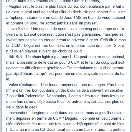
ement dans les versions avec le pack Grim + Fetches)
- Magma Jet : le blast le plus faible du jeu, contrebalancé par le fait q
ue c'est le seul outil de card quality du deck. Ne pas hésiter à le jouer
à l'upkeep, notamment en cas de Jace TMS en train de vous fateseel
er comme un porc. Ne sortez jamais sans un playset.
- Lava Spike : Une espece de sous chain lightning qui ne tape que l'a
dversaire. En soit cette restriction n'est pas gravissime, mais peu se r
eveler tres penible en cas de créature adverse à gerer. Celà dit le rapp
ort CCM / Dégat est très bon donc on le rentre faute de mieux. Slot e
n *3 ou en playset suivant les choix de build.
- Rift Bolt : Un chain lightning a tour+1. Ca peut paraitre sous optimal,
mais la possibilité de le caster pour 3 CCM et le fait du coup qu'il soit
egalement difficilement gérable via Counterbalance ou qu'il ne prenne
pas Spell Snare fait qu'il est pour moi un des playsets evidents du bui
ld.
- Volée d'echardes : Une foudre moyennant une montagne. Pas force
mment un tres bon out dans un deck qui va déjà souvent en sacrifier
2 pour finir l'adversaire. Néanmoins, il comble les trous dans les build
s une fois qu'on a déjà passé tous les autres playset. Jamais plus de
deux dans le deck.
- Incineration : longtemps joué dans les builds mais aujourd'hui claire
ment dépassé en terme de CCM / Dégats, il comble un peu comme v
olée d'écharde les trous une fois qu'on a déjà optimisé le pool de blas
t. Dans un méta ou CB.Deck ferait son come-back, il aura ma préfére