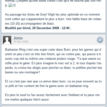
ntertop ) j'espère qu'une seule chose c'est qu'il ne touche pas son Rin
g.
Au passage les listes de Goyf Sligh les plus optimale en ce moment
sont celles qui s'apparentent le plus a burn. Une faible base de créatu
res (15-16) accompagnées de blast.
Modifié par blind, 20 December 2008 - 12:40 .
Jorox
20 Dec 2008
Barbarian Ring c'est une super carte dans Burn, pour les games qui d
urent un peu c'est un très bon finish, qui se contre pas, qui passe à tr
avers cop red ou même une créature protect rouge. Y'a que waste ou
stifle pour le gérer. En plus imagine le mec est à 2, le tour d'après t'as
perdu, tu croise les doigts pour piocher un blast, tu préfère piocher bar
barian ou une montagne?
Et ca c'est pas rare que ca arrive dans burn, ca se joue souvent au to
ur prêt et t'es content de finir la game avec un barbarian ring.
En plus le seuil tu l'as assez facilement avec fireblast et tu peux me
me mettre quelques fetch aussi.