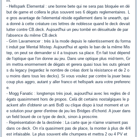
rn.
- Hellspark Elemental : une bonne bete qui ne sera pas bloquée en dé
but de game et collera le plus souvent ses 6 dégats reglementaires. L
e gros avantage de l'elemental réside egallement dans le unearth, qui
a donné à cette créature ces lettres de noblesse quand le deck devait
lutter contre CB.deck. Aujourd'hui un peu tombé en désuétude de par
l'absence du même CB.deck
- Grim Lavamencer : très à la mode depuis le ralentissement du forma
t induit par Mental Mistep. Aujourd'hui et après le ban de la même Mis
tep, on peut se demander si il a toujours sa place. En fait tout dépend
de l'optique que l'on donne au jeu. Dans une optique plus mid-term, Gr
im mettra enormement de dégats et gerera quasi tous les outs génant
s du legacy (regardez le nombre de créas dont la résistance et de 2 o
u moins dans tous les decks). Si vous voulez par contre la jouer beau
coup plus aggro, autant y aller franco et hellspark aura votre preferenc
e.
- Mogg Fanatic : longtemps très joué, aujourd'hui avec les regles de d
égats quasimment hors de propos. Celà dit certains nostalgiques le p
ackent afin d'obtenir un anti BoB ou clique dispo à tout moment et un
e solution pour gerer d'entree de jeu les Bridges d'Ichorid. A jouer dans
un field bouré de ce type de deck, sinon à proscrire.
- Représentation de la destinée : La carte que je n'aime vraiment pas
dans ce deck. On n'a quasiment pas de place, la monter à plus de 4/4
est infaisable. Le plus souvent elle chumpera et mettra 2 ou 4 PV et