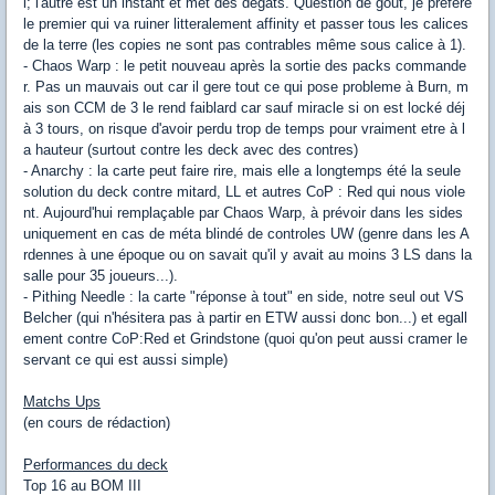
l; l'autre est un instant et met des dégats. Question de gout, je prefere
le premier qui va ruiner litteralement affinity et passer tous les calices
de la terre (les copies ne sont pas contrables même sous calice à 1).
- Chaos Warp : le petit nouveau après la sortie des packs commande
r. Pas un mauvais out car il gere tout ce qui pose probleme à Burn, m
ais son CCM de 3 le rend faiblard car sauf miracle si on est locké déj
à 3 tours, on risque d'avoir perdu trop de temps pour vraiment etre à l
a hauteur (surtout contre les deck avec des contres)
- Anarchy : la carte peut faire rire, mais elle a longtemps été la seule
solution du deck contre mitard, LL et autres CoP : Red qui nous viole
nt. Aujourd'hui remplaçable par Chaos Warp, à prévoir dans les sides
uniquement en cas de méta blindé de controles UW (genre dans les A
rdennes à une époque ou on savait qu'il y avait au moins 3 LS dans la
salle pour 35 joueurs...).
- Pithing Needle : la carte "réponse à tout" en side, notre seul out VS
Belcher (qui n'hésitera pas à partir en ETW aussi donc bon...) et egall
ement contre CoP:Red et Grindstone (quoi qu'on peut aussi cramer le
servant ce qui est aussi simple)
Matchs Ups
(en cours de rédaction)
Performances du deck
Top 16 au BOM III