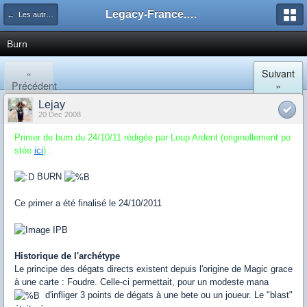
Legacy-France.org - Forum
← Les autres decks du Legacy
Burn
«
Suivant
Précédent
»
Lejay
20 Dec 2008
Primer de burn du 24/10/11 rédigée par Loup Ardent (originellement po
stée
ici
) :
BURN
Ce primer a été finalisé le 24/10/2011
Historique de l'archétype
Le principe des dégats directs existent depuis l'origine de Magic grace
à une carte : Foudre. Celle-ci permettait, pour un modeste mana
d'infliger 3 points de dégats à une bete ou un joueur. Le "blast"