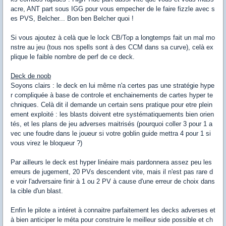
acre, ANT part sous IGG pour vous empecher de le faire fizzle avec s
es PVS, Belcher... Bon ben Belcher quoi !
Si vous ajoutez à celà que le lock CB/Top a longtemps fait un mal mo
nstre au jeu (tous nos spells sont à des CCM dans sa curve), celà ex
plique le faible nombre de perf de ce deck.
Deck de noob
Soyons clairs : le deck en lui même n'a certes pas une stratégie hype
r compliquée à base de controle et enchainements de cartes hyper te
chniques. Celà dit il demande un certain sens pratique pour etre plein
ement exploité : les blasts doivent etre systématiquements bien orien
tés, et les plans de jeu adverses maitrisés (pourquoi coller 3 pour 1 a
vec une foudre dans le joueur si votre goblin guide mettra 4 pour 1 si
vous virez le bloqueur ?)
Par ailleurs le deck est hyper linéaire mais pardonnera assez peu les
erreurs de jugement, 20 PVs descendent vite, mais il n'est pas rare d
e voir l'adversaire finir à 1 ou 2 PV à cause d'une erreur de choix dans
la cible d'un blast.
Enfin le pilote a intéret à connaitre parfaitement les decks adverses et
à bien anticiper le méta pour construire le meilleur side possible et ch