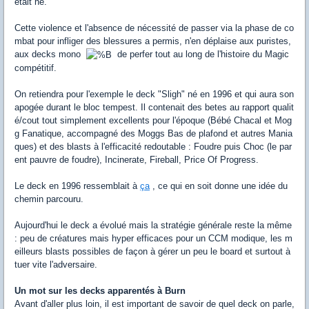
était né.
Cette violence et l'absence de nécessité de passer via la phase de co
mbat pour infliger des blessures a permis, n'en déplaise aux puristes,
aux decks mono
de perfer tout au long de l'histoire du Magic
compétitif.
On retiendra pour l'exemple le deck "Sligh" né en 1996 et qui aura son
apogée durant le bloc tempest. Il contenait des betes au rapport qualit
é/cout tout simplement excellents pour l'époque (Bébé Chacal et Mog
g Fanatique, accompagné des Moggs Bas de plafond et autres Mania
ques) et des blasts à l'efficacité redoutable : Foudre puis Choc (le par
ent pauvre de foudre), Incinerate, Fireball, Price Of Progress.
Le deck en 1996 ressemblait à
ça
, ce qui en soit donne une idée du
chemin parcouru.
Aujourd'hui le deck a évolué mais la stratégie générale reste la même
: peu de créatures mais hyper efficaces pour un CCM modique, les m
eilleurs blasts possibles de façon à gérer un peu le board et surtout à
tuer vite l'adversaire.
Un mot sur les decks apparentés à Burn
Avant d'aller plus loin, il est important de savoir de quel deck on parle,