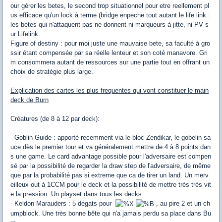
our gérer les betes, le second trop situationnel pour etre reellement pl
us efficace qu'un lock à terme (bridge enpeche tout autant le life link :
les betes qui n'attaquent pas ne donnent ni marqueurs à jitte, ni PV s
ur Lifelink.
Figure of destiny : pour moi juste une mauvaise bete, sa faculté à gro
ssir étant compensée par sa réelle lenteur et son coté manavore. Gri
m consommera autant de ressources sur une partie tout en offrant un
choix de stratégie plus large.
Explication des cartes les plus frequentes qui vont constituer le main
deck de Burn
Créatures (de 8 à 12 par deck):
- Goblin Guide : apporté recemment via le bloc Zendikar, le gobelin sa
uce dès le premier tour et va généralement mettre de 4 à 8 points dan
s une game. Le card advantage possible pour l'adversaire est compen
sé par la possibilité de regarder la draw step de l'adversaire, de même
que par la probabilité pas si extreme que ca de tirer un land. Un merv
eilleux out à 1CCM pour le deck et la possibilité de mettre très très vit
e la pression. Un playset dans tous les decks.
- Keldon Marauders : 5 dégats pour
, au pire 2 et un ch
umpblock. Une très bonne bête qui n'a jamais perdu sa place dans Bu