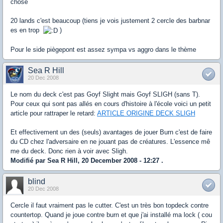
chose
20 lands c'est beaucoup (tiens je vois justement 2 cercle des barbnar
es en trop
)
Pour le side piègepont est assez sympa vs aggro dans le thème
Sea R Hill
20 Dec 2008
Le nom du deck c'est pas Goyf Slight mais Goyf SLIGH (sans T).
Pour ceux qui sont pas allés en cours d'histoire à l'école voici un petit
article pour rattraper le retard:
ARTICLE ORIGINE DECK SLIGH
Et effectivement un des (seuls) avantages de jouer Burn c'est de faire
du CD chez l'adversaire en ne jouant pas de créatures. L'essence mê
me du deck. Donc rien à voir avec Sligh.
Modifié par Sea R Hill, 20 December 2008 - 12:27 .
blind
20 Dec 2008
Cercle il faut vraiment pas le cutter. C'est un très bon topdeck contre
countertop. Quand je joue contre burn et que j'ai installé ma lock ( cou