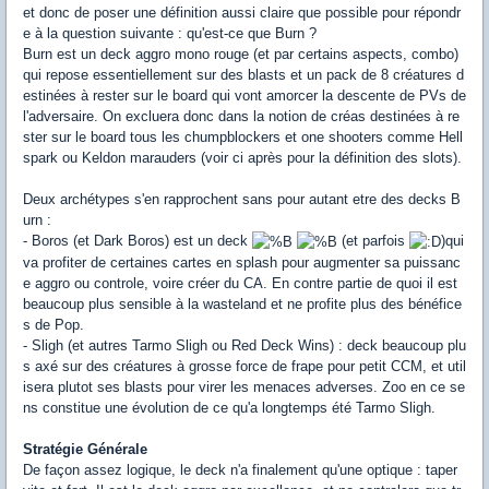
et donc de poser une définition aussi claire que possible pour répondr
e à la question suivante : qu'est-ce que Burn ?
Burn est un deck aggro mono rouge (et par certains aspects, combo)
qui repose essentiellement sur des blasts et un pack de 8 créatures d
estinées à rester sur le board qui vont amorcer la descente de PVs de
l'adversaire. On excluera donc dans la notion de créas destinées à re
ster sur le board tous les chumpblockers et one shooters comme Hell
spark ou Keldon marauders (voir ci après pour la définition des slots).
Deux archétypes s'en rapprochent sans pour autant etre des decks B
urn :
- Boros (et Dark Boros) est un deck
(et parfois
)qui
va profiter de certaines cartes en splash pour augmenter sa puissanc
e aggro ou controle, voire créer du CA. En contre partie de quoi il est
beaucoup plus sensible à la wasteland et ne profite plus des bénéfice
s de Pop.
- Sligh (et autres Tarmo Sligh ou Red Deck Wins) : deck beaucoup plu
s axé sur des créatures à grosse force de frape pour petit CCM, et util
isera plutot ses blasts pour virer les menaces adverses. Zoo en ce se
ns constitue une évolution de ce qu'a longtemps été Tarmo Sligh.
Stratégie Générale
De façon assez logique, le deck n'a finalement qu'une optique : taper