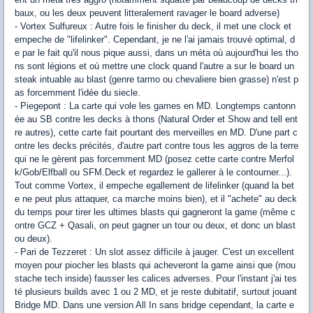
baux, ou les deux peuvent litteralement ravager le board adverse)
- Vortex Sulfureux : Autre fois le finisher du deck, il met une clock et
empeche de "lifelinker". Cependant, je ne l'ai jamais trouvé optimal, d
e par le fait qu'il nous pique aussi, dans un méta où aujourd'hui les tho
ns sont légions et où mettre une clock quand l'autre a sur le board un
steak intuable au blast (genre tarmo ou chevaliere bien grasse) n'est p
as forcemment l'idée du siecle.
- Piegepont : La carte qui vole les games en MD. Longtemps cantonn
ée au SB contre les decks à thons (Natural Order et Show and tell ent
re autres), cette carte fait pourtant des merveilles en MD. D'une part c
ontre les decks précités, d'autre part contre tous les aggros de la terre
qui ne le gèrent pas forcemment MD (posez cette carte contre Merfol
k/Gob/Elfball ou SFM.Deck et regardez le gallerer à le contourner...).
Tout comme Vortex, il empeche egallement de lifelinker (quand la bet
e ne peut plus attaquer, ca marche moins bien), et il "achete" au deck
du temps pour tirer les ultimes blasts qui gagneront la game (même c
ontre GCZ + Qasali, on peut gagner un tour ou deux, et donc un blast
ou deux).
- Pari de Tezzeret : Un slot assez difficile à jauger. C'est un excellent
moyen pour piocher les blasts qui acheveront la game ainsi que (mou
stache tech inside) fausser les calices adverses. Pour l'instant j'ai tes
té plusieurs builds avec 1 ou 2 MD, et je reste dubitatif, surtout jouant
Bridge MD. Dans une version All In sans bridge cependant, la carte e