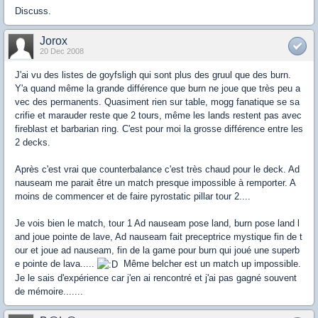
Discuss.
Jorox
20 Dec 2008
J'ai vu des listes de goyfsligh qui sont plus des gruul que des burn.
Y'a quand même la grande différence que burn ne joue que très peu a
vec des permanents. Quasiment rien sur table, mogg fanatique se sa
crifie et marauder reste que 2 tours, même les lands restent pas avec
fireblast et barbarian ring. C'est pour moi la grosse différence entre les
2 decks.
Après c'est vrai que counterbalance c'est très chaud pour le deck. Ad
nauseam me parait être un match presque impossible à remporter. A
moins de commencer et de faire pyrostatic pillar tour 2....
Je vois bien le match, tour 1 Ad nauseam pose land, burn pose land l
and joue pointe de lave, Ad nauseam fait preceptrice mystique fin de t
our et joue ad nauseam, fin de la game pour burn qui joué une superb
e pointe de lava.....
Même belcher est un match up impossible.
Je le sais d'expérience car j'en ai rencontré et j'ai pas gagné souvent
de mémoire.......