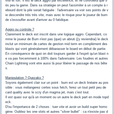
vite et fort. Il est le deck aggro par excellence, et ne controlera que tr
ès peu la game. Dans sa stratégie on peut l'assimiler à un compte à r
ebourd dont la pile serait fatiguée : l'adversaire va voir ses points de v
ie descendre très très vite, mais avec le risque pour le joueur de burn
de s'essoufler avant d'arriver au 0 fatidique.
Aggro ou controle ?
Clairement le deck est inscrit dans une logique aggro. Cependant, co
mme le joueur de Burn n'est pas (que) un abruti (j'y reviendrai) le deck
inclut un minimum de cartes de gestion mid term en complément des
blasts qui vont généralement débarasser le board en début de partie.
En conséquence de quoi on doit toujours garder à l'esprit qu'un blast n
e va pas forcemment à 100% dans l'adversaire. Les foudres et autres
Chain Lightning vont etre aussi là pour libérer le passage de nos bête
s.
Manipulation ? Quezako ?
Soyons également clair sur un point : burn est un deck linéaire au pos
sible : vous mélangerez certes sous fetch, ferez un tout petit peu de
card quality avec le scry d'un magma jet, mais c'est tout.
Il est quasi sur qu'à un moment ou un autre le deck part en mode topd
eck.
D'ou l'importance de 2 choses : tuer vite et avoir un build super homo
gène. Oubliez les one slots et autres "silver bullet" : ca n'existe pas d