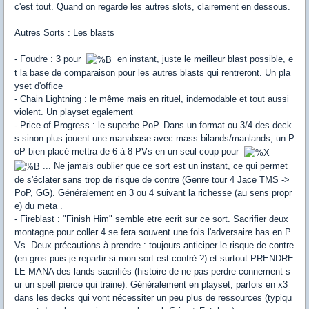
c'est tout. Quand on regarde les autres slots, clairement en dessous.
Autres Sorts : Les blasts
- Foudre : 3 pour
en instant, juste le meilleur blast possible, e
t la base de comparaison pour les autres blasts qui rentreront. Un pla
yset d'office
- Chain Lightning : le même mais en rituel, indemodable et tout aussi
violent. Un playset egalement
- Price of Progress : le superbe PoP. Dans un format ou 3/4 des deck
s sinon plus jouent une manabase avec mass bilands/manlands, un P
oP bien placé mettra de 6 à 8 PVs en un seul coup pour
... Ne jamais oublier que ce sort est un instant, ce qui permet
de s'éclater sans trop de risque de contre (Genre tour 4 Jace TMS ->
PoP, GG). Généralement en 3 ou 4 suivant la richesse (au sens propr
e) du meta .
- Fireblast : "Finish Him" semble etre ecrit sur ce sort. Sacrifier deux
montagne pour coller 4 se fera souvent une fois l'adversaire bas en P
Vs. Deux précautions à prendre : toujours anticiper le risque de contre
(en gros puis-je repartir si mon sort est contré ?) et surtout PRENDRE
LE MANA des lands sacrifiés (histoire de ne pas perdre connement s
ur un spell pierce qui traine). Généralement en playset, parfois en x3
dans les decks qui vont nécessiter un peu plus de ressources (typiqu