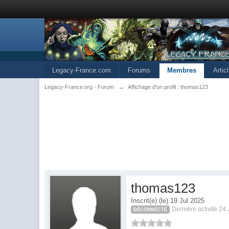
Legacy-France.com
Forums
Membres
Artic
Legacy-France.org - Forum
→
Affichage d'un profil : thomas123
thomas123
Inscrit(e) (le) 19 Jul 2025
Dernière activité 24
DÉCONNECTÉ