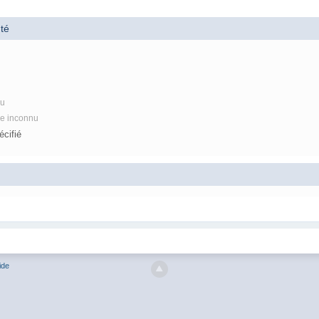
té
nu
re inconnu
cifié
ide