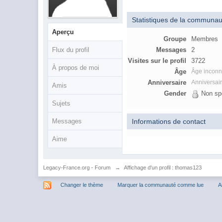
Statistiques de la communau
Aperçu
Groupe
Membres
Flux du profil
Messages
2
Visites sur le profil
3722
À propos de moi
Âge
Âge incon
Anniversaire
Anniversai
Amis
Gender
Non spé
Sujets
Informations de contact
Messages
Aime
Legacy-France.org - Forum
→
Affichage d'un profil : thomas123
Changer le thème
Marquer la communauté comme lue
A