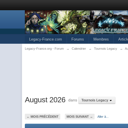
Legacy-France.com
Forums
Membres
Artic
Legacy-France.org - Forum
→
Calendrier
→
Tournois Legacy
→
A
August 2026
dans
Tournois Legacy
← MOIS PRÉCÉDENT
MOIS SUIVANT →
Aller à...