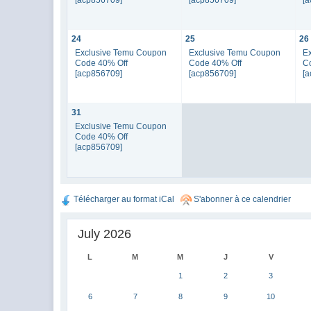
24
25
26
Exclusive Temu Coupon
Exclusive Temu Coupon
E
Code 40% Off
Code 40% Off
C
[acp856709]
[acp856709]
[
31
Exclusive Temu Coupon
Code 40% Off
[acp856709]
Télécharger au format iCal
S'abonner à ce calendrier
July 2026
L
M
M
J
V
1
2
3
6
7
8
9
10