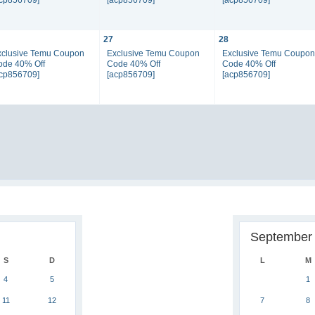
27
28
xclusive Temu Coupon
Exclusive Temu Coupon
Exclusive Temu Coupo
ode 40% Off
Code 40% Off
Code 40% Off
acp856709]
[acp856709]
[acp856709]
September
S
D
L
M
4
5
1
11
12
7
8