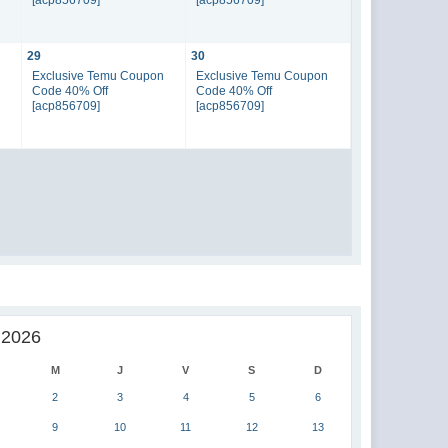
29
30
n
Exclusive Temu Coupon
Exclusive Temu Coupon
Code 40% Off
Code 40% Off
[acp856709]
[acp856709]
 2026
M
J
V
S
D
2
3
4
5
6
9
10
11
12
13