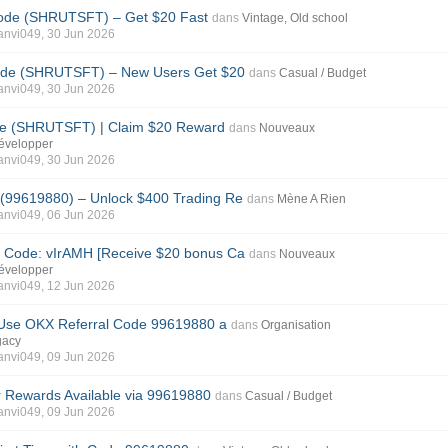
ode (SHRUTSFT) – Get $20 Fast
dans
Vintage, Old school
anvi049
, 30 Jun 2026
ode (SHRUTSFT) – New Users Get $20
dans
Casual / Budget
anvi049
, 30 Jun 2026
e (SHRUTSFT) | Claim $20 Reward
dans
Nouveaux
développer
anvi049
, 30 Jun 2026
99619880) – Unlock $400 Trading Re
dans
Mène A Rien
anvi049
, 06 Jun 2026
Code: vIrAMH [Receive $20 bonus Ca
dans
Nouveaux
développer
anvi049
, 12 Jun 2026
: Use OKX Referral Code 99619880 a
dans
Organisation
gacy
anvi049
, 09 Jun 2026
ewards Available via 99619880
dans
Casual / Budget
anvi049
, 09 Jun 2026