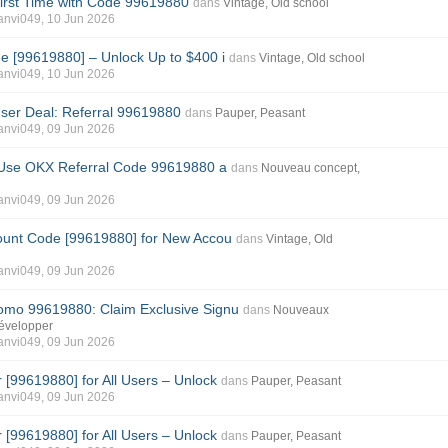
First Time with Code 99619880
dans
Vintage, Old school
anvi049
, 10 Jun 2026
 [99619880] – Unlock Up to $400 i
dans
Vintage, Old school
anvi049
, 10 Jun 2026
ser Deal: Referral 99619880
dans
Pauper, Peasant
anvi049
, 09 Jun 2026
: Use OKX Referral Code 99619880 a
dans
Nouveau concept,
anvi049
, 09 Jun 2026
ount Code [99619880] for New Accou
dans
Vintage, Old
anvi049
, 09 Jun 2026
mo 99619880: Claim Exclusive Signu
dans
Nouveaux
développer
anvi049
, 09 Jun 2026
[99619880] for All Users – Unlock
dans
Pauper, Peasant
anvi049
, 09 Jun 2026
[99619880] for All Users – Unlock
dans
Pauper, Peasant