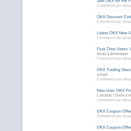
Join OKX for the 
Commencé par
ojhaj
OKX Discount Code
Commencé par
ojhaj
Latest OKX New U
Commencé par
ojhaj
First-Time Users
decks à développer
Commencé par
ojhaj
OKX Trading Disc
school
Commencé par
ojhaj
New User OKX Pro
Concepts / Decks à 
Commencé par
ojhaj
OKX Coupon Offer 
Commencé par
ojhaj
OKX Coupon Offer 