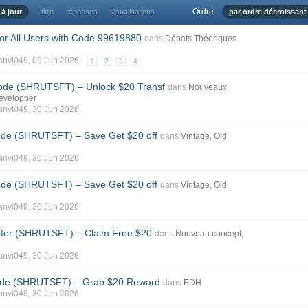
Ordre
 à jour
titre
réponses
visualisations
par ordre décroissant
for All Users with Code 99619880
dans
Débats Théoriques
anvi049
, 09 Jun 2026
1
2
3
4
ode (SHRUTSFT) – Unlock $20 Transf
dans
Nouveaux
développer
anvi049
, 30 Jun 2026
de (SHRUTSFT) – Save Get $20 off
dans
Vintage, Old
anvi049
, 30 Jun 2026
de (SHRUTSFT) – Save Get $20 off
dans
Vintage, Old
anvi049
, 30 Jun 2026
ffer (SHRUTSFT) – Claim Free $20
dans
Nouveau concept,
anvi049
, 30 Jun 2026
Code (SHRUTSFT) – Grab $20 Reward
dans
EDH
anvi049
, 30 Jun 2026