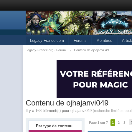
Legacy-France.com
Forums
Membres
Artic
Legacy-France.org - Forum
→
Contenu de ojhajanvi049
Contenu de ojhajanvi049
Il y a 163 élément(s) pour ojhajanvi049
(recherche limitée depu
Page 1 sur 7
1
2
3
Par type de contenu