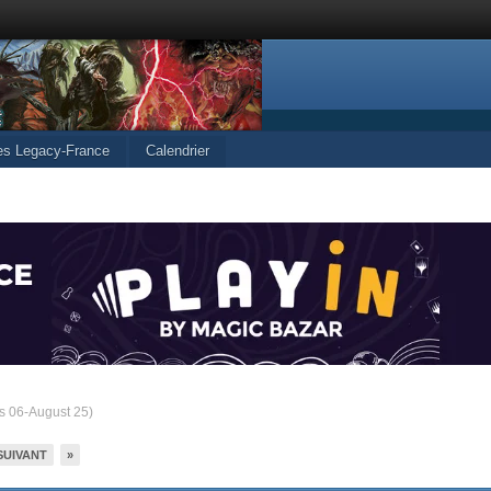
les Legacy-France
Calendrier
is 06-August 25)
SUIVANT
»