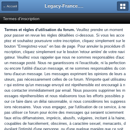
Legacy-France.org - Forum
← Accueil
Termes d'inscription
Termes et règles d'utilisation du forum.
Veuillez prendre un moment
pour passer en revue les règles détaillées ci-dessous. Si vous les acce
ptez et souhaitez poursuivre votre inscription, cliquez simplement sur le
bouton "Enregistrez-vous" en bas de page. Pour annuler la procédure d'i
nscription, cliquez simplement sur le bouton 'retour arrière' de votre navi
gateur. Veuillez vous rappeler que nous ne sommes responsables d'auc
un message posté. Nous ne garantissons ni l'exactitude, ni la perfection
ou encore l'utilité d'aucun message, et ne sommes responsables du con
tenu d'aucun message. Les messages expriment les opinions de leurs a
uteurs, pas nécessairement celles de ce forum. N'importe quel utilisateu
r qui estime qu'un message envoyé est répréhensible est encouragé à n
ous contacter immédiatement par email. Nous pouvons supprimer les m
essages répréhensibles et nous réaliserons tous les efforts possibles p
our ce faire dans un délai raisonnable, si nous considérons les suppress
ions nécesaires. Vous vous engagez, par l'utilisation de ce service, à ne
pas utiliser ce forum pour écrire des messages qui seraient sciemment
faux et/ou diffamatoires, imprécis, abusifs, vulgaires, incitant à la haine,
coupables de harcèlement, obscènes, à caractère sexuel, menacants, d
évoilant l'intimité d'une personne, ou d'une quelque manière que ce soit