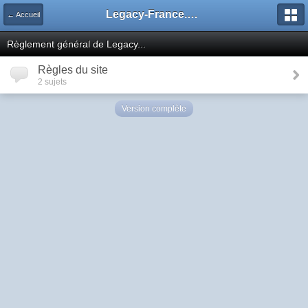
Legacy-France.org - Forum
← Accueil
Règlement général de Legacy...
Règles du site
2 sujets
Version complète