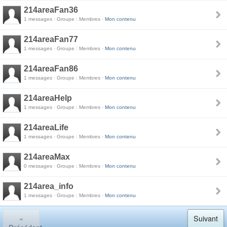
214areaFan36
1 messages · Groupe : Membres ·
Mon contenu
214areaFan77
1 messages · Groupe : Membres ·
Mon contenu
214areaFan86
1 messages · Groupe : Membres ·
Mon contenu
214areaHelp
1 messages · Groupe : Membres ·
Mon contenu
214areaLife
1 messages · Groupe : Membres ·
Mon contenu
214areaMax
0 messages · Groupe : Membres ·
Mon contenu
214area_info
1 messages · Groupe : Membres ·
Mon contenu
«
Suivant