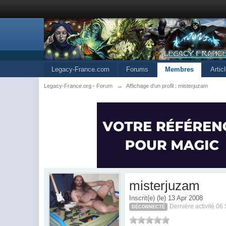
Legacy-France.com
Forums
Membres
Artic
Legacy-France.org - Forum
→
Affichage d'un profil : misterjuzam
misterjuzam
Inscrit(e) (le) 13 Apr 2008
Dernière activité 0
DÉCONNECTÉ