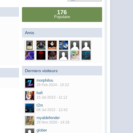
176
Populaire
Amis
Derniers visiteurs
morphilou
29 Feb 2024 - 15:22
bafi
15 Jul 2023 - 11:12
t2m
06 Jul 2022 - 12:42
royaldefender
28 Nov 2020 - 14:18
glober