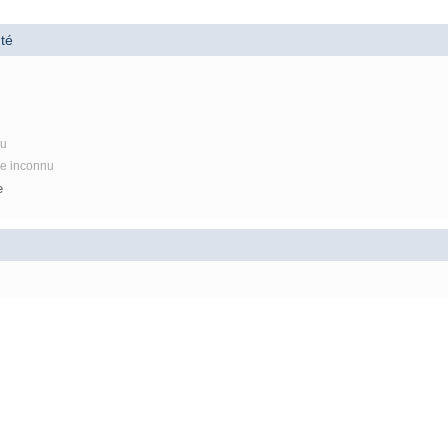
té
nu
re inconnu
e