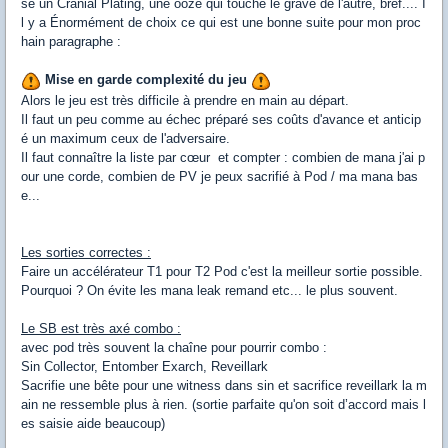
se un Cranial Plating, une ooze qui touche le grave de l'autre, bref.... I
l y a Énormément de choix ce qui est une bonne suite pour mon proc
hain paragraphe :
Mise en garde complexité du jeu
Alors le jeu est très difficile à prendre en main au départ.
Il faut un peu comme au échec préparé ses coûts d'avance et anticip
é un maximum ceux de l'adversaire.
Il faut connaître la liste par cœur et compter : combien de mana j'ai p
our une corde, combien de PV je peux sacrifié à Pod / ma mana bas
e...
Les sorties correctes :
Faire un accélérateur T1 pour T2 Pod c'est la meilleur sortie possible.
Pourquoi ? On évite les mana leak remand etc... le plus souvent.
Le SB est très axé combo :
avec pod très souvent la chaîne pour pourrir combo :
Sin Collector, Entomber Exarch, Reveillark
Sacrifie une bête pour une witness dans sin et sacrifice reveillark la m
ain ne ressemble plus à rien. (sortie parfaite qu'on soit d’accord mais l
es saisie aide beaucoup)