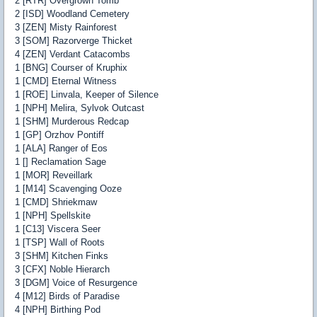
2 [RTR] Overgrown Tomb
2 [ISD] Woodland Cemetery
3 [ZEN] Misty Rainforest
3 [SOM] Razorverge Thicket
4 [ZEN] Verdant Catacombs
1 [BNG] Courser of Kruphix
1 [CMD] Eternal Witness
1 [ROE] Linvala, Keeper of Silence
1 [NPH] Melira, Sylvok Outcast
1 [SHM] Murderous Redcap
1 [GP] Orzhov Pontiff
1 [ALA] Ranger of Eos
1 [] Reclamation Sage
1 [MOR] Reveillark
1 [M14] Scavenging Ooze
1 [CMD] Shriekmaw
1 [NPH] Spellskite
1 [C13] Viscera Seer
1 [TSP] Wall of Roots
3 [SHM] Kitchen Finks
3 [CFX] Noble Hierarch
3 [DGM] Voice of Resurgence
4 [M12] Birds of Paradise
4 [NPH] Birthing Pod