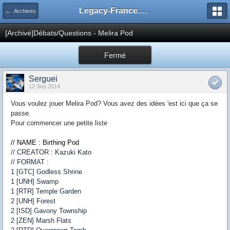
Legacy-France.org - Forum
← Archives
[Archivé]Débats/Questions - Melira Pod
Fermé
Serguei
12 Sep 2014
Vous voulez jouer Melira Pod? Vous avez des idées 'est ici que ça se
passe.
Pour commencer une petite liste
// NAME : Birthing Pod
// CREATOR : Kazuki Kato
// FORMAT :
1 [GTC] Godless Shrine
1 [UNH] Swamp
1 [RTR] Temple Garden
2 [UNH] Forest
2 [ISD] Gavony Township
2 [ZEN] Marsh Flats