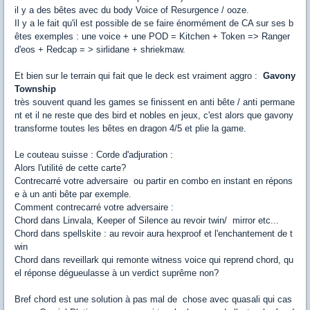
il y a des bêtes avec du body Voice of Resurgence / ooze.
Il y a le fait qu'il est possible de se faire énormément de CA sur ses b
êtes exemples : une voice + une POD = Kitchen + Token => Ranger
d'eos + Redcap = > sirlidane + shriekmaw.
Et bien sur le terrain qui fait que le deck est vraiment aggro :
Gavony
Township
très souvent quand les games se finissent en anti bête / anti permane
nt et il ne reste que des bird et nobles en jeux, c'est alors que gavony
transforme toutes les bêtes en dragon 4/5 et plie la game.
Le couteau suisse : Corde d'adjuration :
Alors l'utilité de cette carte?
Contrecarré votre adversaire ou partir en combo en instant en répons
e à un anti bête par exemple.
Comment contrecarré votre adversaire :
Chord dans Linvala, Keeper of Silence au revoir twin/ mirror etc...
Chord dans spellskite : au revoir aura hexproof et l'enchantement de t
win
Chord dans reveillark qui remonte witness voice qui reprend chord, qu
el réponse dégueulasse à un verdict suprême non?
Bref chord est une solution à pas mal de chose avec quasali qui cas