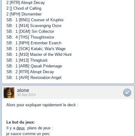
2 [RTR] Abrupt Decay
2 [] Chord of Calling
2 [NPH] Dismember
SB: 1 [BNG] Courser of Kruphix
SB: 1 [M14] Scavenging Ooze
SB: 1 [DGM] Sin Collector
SB: 4 [THS] Thoughtseize
SB: 1 [NPH] Entomber Exarch
SB: 1 [SOK] Kataki, War's Wage
SB: 1 [M10] Master of the Wild Hunt
SB: 1 [M13] Thragtusk
SB: 1 [ARB] Qasali Pridemage
SB: 2 [RTR] Abrupt Decay
SB: 1 [AVR] Restoration Angel
alone
30 Sep 2014
Alors pour expliquer rapidement le deck :
Le but du jeux:
Il y a
deux
plans de jeux :
je sauce comme un porc