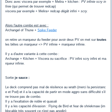
Donc avec viscera par exemple + Melira + kitchen :
PV infinie scry in
finie
(qui permet de trouver redcap)
viscera par exemple + Melira+ redcap
dégât infini + scry.
Alors l'autre combo est avec :
Archangel of Thune +
Spike Feeder
on retire un marqueur du feeder pour avoir deux PV on met sur
toutes
les bêtes un marqueur => PV infinie + marqueur infinie.
Il y a d'autre variante à cette combo :
Archange + Kitchen + Viscera ou sacrifice : PV infini scry infini et ma
rqueur infinie.
Sortie
je sauce :
Le deck comprend pas mal de résilence au wrath (merci la persistanc
e et Pod) et il a la capacité de partir en mode aggro sans difficulté s'il
ne trouve pas de combo.
Il y a l'exaltation de noble et quasali
Il y a les capacité d'évasion : Flying de Bird et fear de shriekmaw (im
blocable très souvent ce n'est pas anodin)