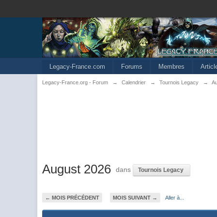
Legacy-France.com
Forums
Membres
Artic
Legacy-France.org - Forum
→
Calendrier
→
Tournois Legacy
→
A
August 2026
dans
Tournois Legacy
← MOIS PRÉCÉDENT
MOIS SUIVANT →
Aller à...