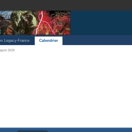
les Legacy-France
Calendrier
ugust 2026