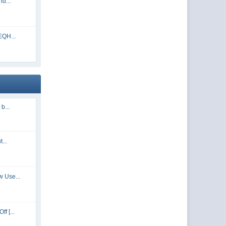
d...
EQH...
b...
...
 Use...
f [...