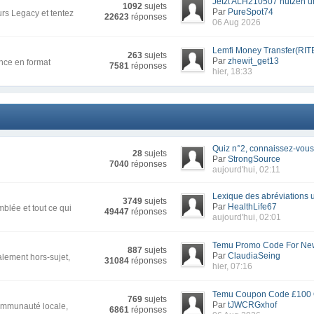
Jetzt ALH210507 nutzen un
1092
sujets
Par
PureSpot74
rs Legacy et tentez
22623
réponses
06 Aug 2026
Lemfi Money Transfer(RIT
263
sujets
Par
zhewit_get13
nce en format
7581
réponses
hier, 18:33
Quiz n°2, connaissez-vous 
28
sujets
Par
StrongSource
7040
réponses
aujourd'hui, 02:11
Lexique des abréviations ut
3749
sujets
Par
HealthLife67
blée et tout ce qui
49447
réponses
aujourd'hui, 02:01
Temu Promo Code For New
887
sujets
Par
ClaudiaSeing
alement hors-sujet,
31084
réponses
hier, 07:16
Temu Coupon Code £100 Of
769
sujets
Par
tJWCRGxhof
communauté locale,
6861
réponses