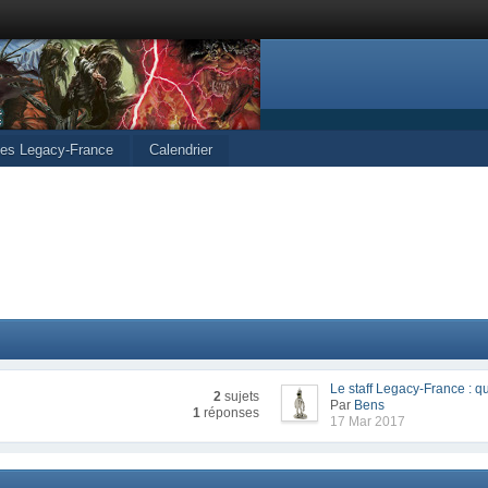
cles Legacy-France
Calendrier
Le staff Legacy-France : qu
2
sujets
Par
Bens
1
réponses
17 Mar 2017