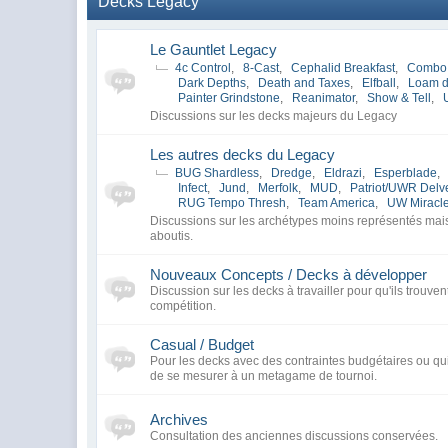
Decks Legacy
Le Gauntlet Legacy
4c Control
,
8-Cast
,
Cephalid Breakfast
,
Combo
Dark Depths
,
Death and Taxes
,
Elfball
,
Loam 
Painter Grindstone
,
Reanimator
,
Show & Tell
,
Discussions sur les decks majeurs du Legacy
Les autres decks du Legacy
BUG Shardless
,
Dredge
,
Eldrazi
,
Esperblade
,
Infect
,
Jund
,
Merfolk
,
MUD
,
Patriot/UWR Delv
RUG Tempo Thresh
,
Team America
,
UW Miracl
Discussions sur les archétypes moins représentés ma
aboutis.
Nouveaux Concepts / Decks à développer
Discussion sur les decks à travailler pour qu'ils trouven
compétition.
Casual / Budget
Pour les decks avec des contraintes budgétaires ou qui
de se mesurer à un metagame de tournoi.
Archives
Consultation des anciennes discussions conservées.