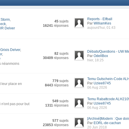
Reports - Elfball
 Storm
,
45
sujets
Par
WilliamKes
deck
,
16241
réponses
aujourd'hui, 01:43
UR Delver
Grixis Delver
,
Débats/Questions - UW Mi
82
sujets
er
,
Par
OdellBox
30409
réponses
e
hier, 18:25
is néanmoins
Temu Gutschein-Code ALH
779
sujets
Par
Uziee8745
t leur place en
8443
réponses
06 Aug 2026
Temu Rabattcode ALH2105
549
sujets
Par
Uziee8745
 n'ont pas pour but
1311
réponses
06 Aug 2026
[Archivé]Modern : Que dois-
577
sujets
Par
EORL-de-cachan
23853
réponses
20 Jun 2018