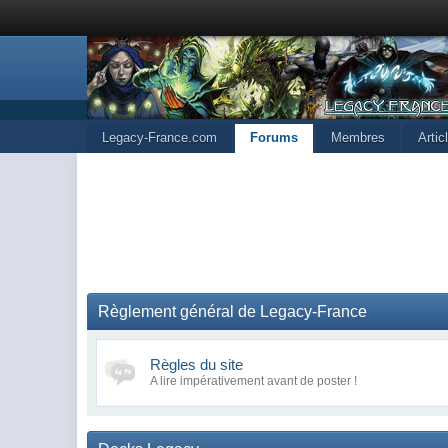
Legacy-France.com
Forums
Membres
Arti
Règlement général de Legacy-France
Règles du site
A lire impérativement avant de poster !