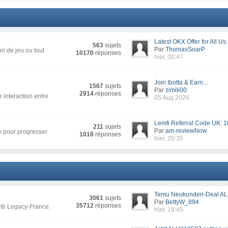
Latest OKX Offer for All Us.
563
sujets
Par
ThomasSoarP
n de jeu ou tout
10170
réponses
hier, 00:47
Join Ibotta & Earn...
1567
sujets
Par
zimili00
2914
réponses
 interaction entre
05 Aug 2026
Lemfi Referral Code UK: 1
211
sujets
Par
am-reviewNow
re pour progresser
1018
réponses
hier, 20:35
Temu Neukunden-Deal AL
3061
sujets
Par
BettyW_894
35712
réponses
uté Legacy-France.
hier, 19:45