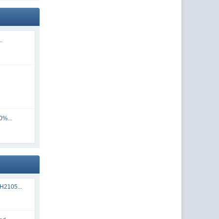
..
0%...
H2105...