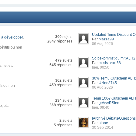
Updated Temu Discount Co
300
sujets
 à développer
,
Par
plazza99
2847
réponses
06 Aug 2026
titifs ou non
So bekommst du mit ALH21
479
sujets
Par
meds_vpxl68
545
réponses
ame, etc.
hier, 00:50
30% Temu Gutschein ALH2
302
sujets
Par
Uziee8745
459
réponses
fs ou non
06 Aug 2026
Temu 100€ Gutschein ALH
234
sujets
Par
geVvvRSlen
368
réponses
, etc.
hier, 09:40
[Archivé]Débats/Questions -
2
sujets
Par
alone
5
réponses
30 Sep 2014