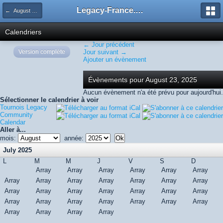
Legacy-France.org - Forum
← August 2025
Calendriers
← Jour précédent
Version complète
Jour suivant →
Ajouter un évènement
Évènements pour August 23, 2025
Aucun évènement n'a été prévu pour aujourd'hui.
Sélectionner le calendrier à voir
Tournois Legacy
Community
Calendar
Aller à...
mois:
année:
July 2025
L
M
M
J
V
S
D
Array
Array
Array
Array
Array
Array
Array
Array
Array
Array
Array
Array
Array
Array
Array
Array
Array
Array
Array
Array
Array
Array
Array
Array
Array
Array
Array
Array
Array
Array
Array