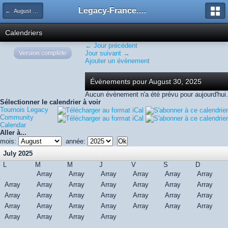
Legacy-France.org - Forum
← August 2025
Calendriers
← Jour précédent
Version complète
Jour suivant →
Ajouter un évènement
Évènements pour August 30, 2025
Aucun évènement n'a été prévu pour aujourd'hui.
Sélectionner le calendrier à voir
Tournois Legacy
Community
Calendar
Aller à...
mois:
année:
July 2025
L
M
M
J
V
S
D
Array
Array
Array
Array
Array
Array
Array
Array
Array
Array
Array
Array
Array
Array
Array
Array
Array
Array
Array
Array
Array
Array
Array
Array
Array
Array
Array
Array
Array
Array
Array