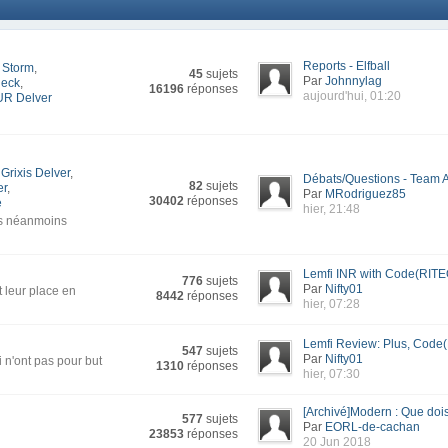
Reports - Elfball
 Storm
,
45
sujets
Par
Johnnylag
deck
,
16196
réponses
aujourd'hui, 01:20
UR Delver
Grixis Delver
,
Débats/Questions - Team A
82
sujets
er
,
Par
MRodriguez85
30402
réponses
e
hier, 21:48
is néanmoins
Lemfi INR with Code(RITE
776
sujets
Par
Nifty01
t leur place en
8442
réponses
hier, 07:28
Lemfi Review: Plus, Code(R
547
sujets
Par
Nifty01
 n'ont pas pour but
1310
réponses
hier, 07:30
[Archivé]Modern : Que dois-
577
sujets
Par
EORL-de-cachan
23853
réponses
20 Jun 2018