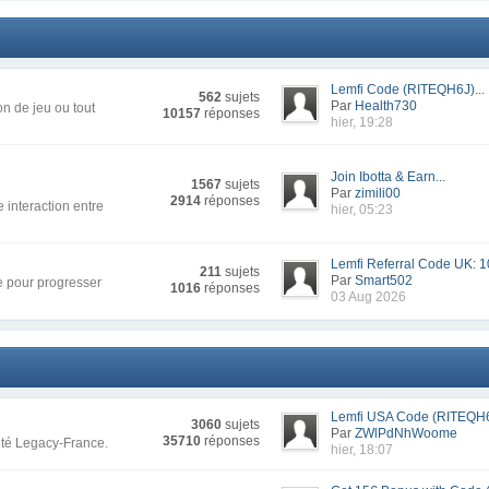
Lemfi Code (RITEQH6J)...
562
sujets
Par
Health730
n de jeu ou tout
10157
réponses
hier, 19:28
Join Ibotta & Earn...
1567
sujets
Par
zimili00
2914
réponses
 interaction entre
hier, 05:23
Lemfi Referral Code UK: 1
211
sujets
Par
Smart502
re pour progresser
1016
réponses
03 Aug 2026
Lemfi USA Code (RITEQH6J
3060
sujets
Par
ZWlPdNhWoome
35710
réponses
uté Legacy-France.
hier, 18:07