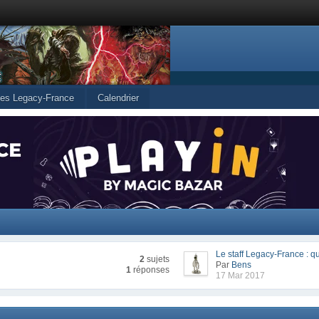
cles Legacy-France
Calendrier
Le staff Legacy-France : qu
2
sujets
Par
Bens
1
réponses
17 Mar 2017