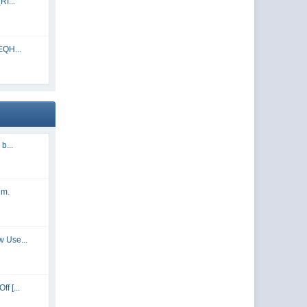
RI...
EQH...
b...
um.
 Use...
f [...