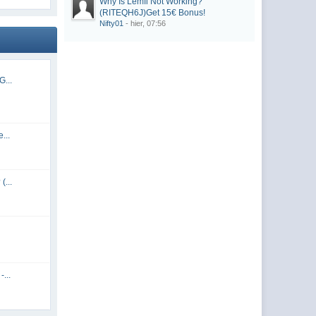
Why Is Lemfi Not Working?
(RITEQH6J)Get 15€ Bonus!
Nifty01
- hier, 07:56
G...
...
(...
...