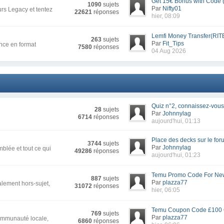
Get 15€ Bonus with Code (
1090
sujets
Par
Nifty01
rs Legacy et tentez
22621
réponses
hier, 08:09
Lemfi Money Transfer(RIT
263
sujets
Par
Fit_Tips
nce en format
7580
réponses
04 Aug 2026
Quiz n°2, connaissez-vous 
28
sujets
Par
Johnnylag
6714
réponses
aujourd'hui, 01:13
Place des decks sur le for
3744
sujets
Par
Johnnylag
blée et tout ce qui
49286
réponses
aujourd'hui, 01:23
Temu Promo Code For New
887
sujets
Par
plazza77
alement hors-sujet,
31072
réponses
hier, 06:05
Temu Coupon Code £100 Of
769
sujets
Par
plazza77
communauté locale,
6860
réponses