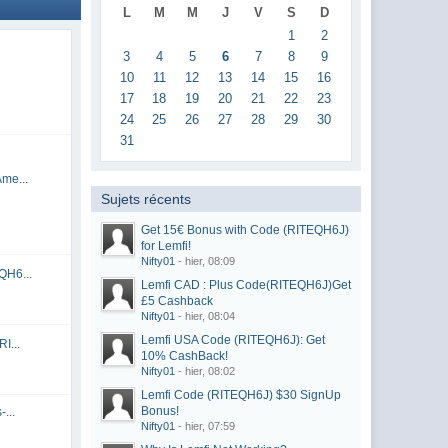
L
M
M
J
V
S
D
1
2
3
4
5
6
7
8
9
10
11
12
13
14
15
16
17
18
19
20
21
22
23
24
25
26
27
28
29
30
31
me...
Sujets récents
Get 15€ Bonus with Code (RITEQH6J)
for Lemfi!
Nifty01
- hier, 08:09
QH6...
Lemfi CAD : Plus Code(RITEQH6J)Get
£5 Cashback
Nifty01
- hier, 08:04
Lemfi USA Code (RITEQH6J): Get
I...
10% CashBack!
Nifty01
- hier, 08:02
Lemfi Code (RITEQH6J) $30 SignUp
Bonus!
...
Nifty01
- hier, 07:59