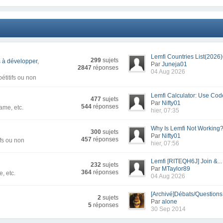
Lemfi Countries List(2026)
299
sujets
 à développer
,
Par
Juneja01
2847
réponses
04 Aug 2026
titifs ou non
Lemfi Calculator: Use Code
477
sujets
Par
Nifty01
544
réponses
ame, etc.
hier, 07:35
Why Is Lemfi Not Working? 
300
sujets
Par
Nifty01
457
réponses
fs ou non
hier, 07:56
Lemfi [RITEQH6J] Join &...
232
sujets
Par
MTaylor89
364
réponses
, etc.
04 Aug 2026
[Archivé]Débats/Questions -
2
sujets
Par
alone
5
réponses
30 Sep 2014