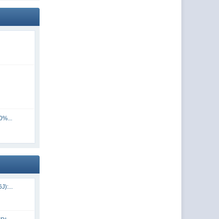
0%...
):...