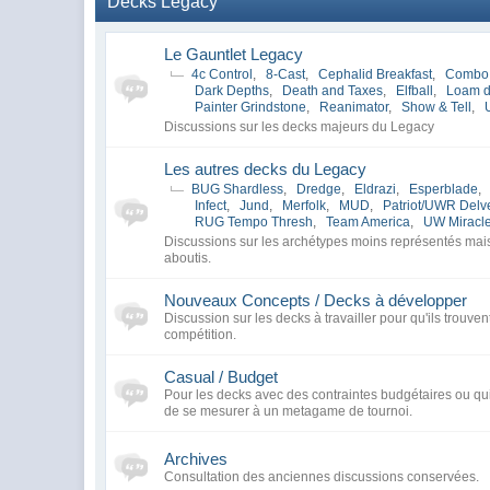
Decks Legacy
Le Gauntlet Legacy
4c Control
,
8-Cast
,
Cephalid Breakfast
,
Combo
Dark Depths
,
Death and Taxes
,
Elfball
,
Loam 
Painter Grindstone
,
Reanimator
,
Show & Tell
,
Discussions sur les decks majeurs du Legacy
Les autres decks du Legacy
BUG Shardless
,
Dredge
,
Eldrazi
,
Esperblade
,
Infect
,
Jund
,
Merfolk
,
MUD
,
Patriot/UWR Delv
RUG Tempo Thresh
,
Team America
,
UW Miracl
Discussions sur les archétypes moins représentés ma
aboutis.
Nouveaux Concepts / Decks à développer
Discussion sur les decks à travailler pour qu'ils trouven
compétition.
Casual / Budget
Pour les decks avec des contraintes budgétaires ou qui
de se mesurer à un metagame de tournoi.
Archives
Consultation des anciennes discussions conservées.