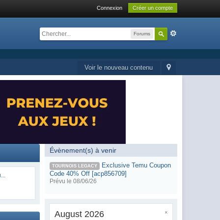
Connexion
Créer un compte
Forums
Voir le nouveau contenu
Évènement(s) à venir
Exclusive Temu Coupon
TOURNOIS LEGACY
Code 40% Off [acp856709]
...
Prévu le 08/06/26
August 2026
×