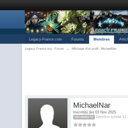
Legacy-France.com
Forums
Membres
Artic
Legacy-France.org - Forum
→
Affichage d'un profil : MichaelNar
MichaelNar
Inscrit(e) (le) 03 Nov 2025
Dernière activité 31
DÉCONNECTÉ