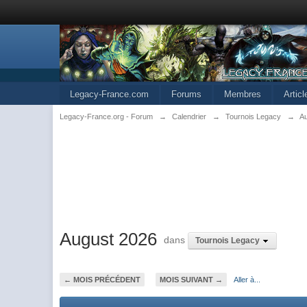
Legacy-France.com
Forums
Membres
Artic
Legacy-France.org - Forum
→
Calendrier
→
Tournois Legacy
→
A
August 2026
dans
Tournois Legacy
← MOIS PRÉCÉDENT
MOIS SUIVANT →
Aller à...