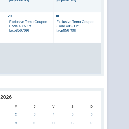
29
30
n
Exclusive Temu Coupon
Exclusive Temu Coupon
Code 40% Off
Code 40% Off
[acp856709]
[acp856709]
 2026
M
J
V
S
D
2
3
4
5
6
9
10
11
12
13