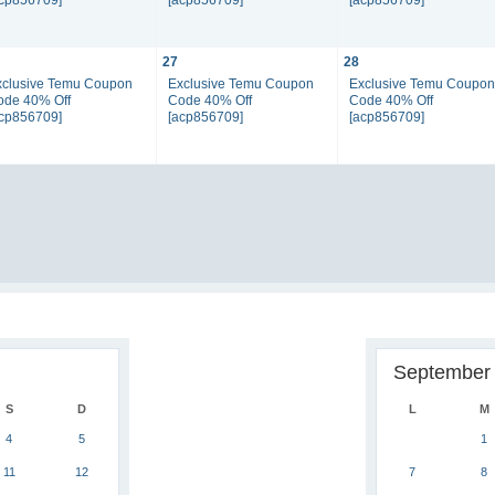
27
28
xclusive Temu Coupon
Exclusive Temu Coupon
Exclusive Temu Coupo
ode 40% Off
Code 40% Off
Code 40% Off
acp856709]
[acp856709]
[acp856709]
September
S
D
L
M
4
5
1
11
12
7
8