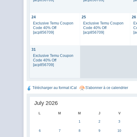
24
25
26
Exclusive Temu Coupon
Exclusive Temu Coupon
E
Code 40% Off
Code 40% Off
C
[acp856709]
[acp856709]
[
31
Exclusive Temu Coupon
Code 40% Off
[acp856709]
Télécharger au format iCal
S'abonner à ce calendrier
July 2026
L
M
M
J
V
1
2
3
6
7
8
9
10