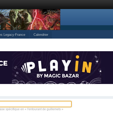
les Legacy-France
Calendrier
ase spécifique en « l'entourant de guillemets »