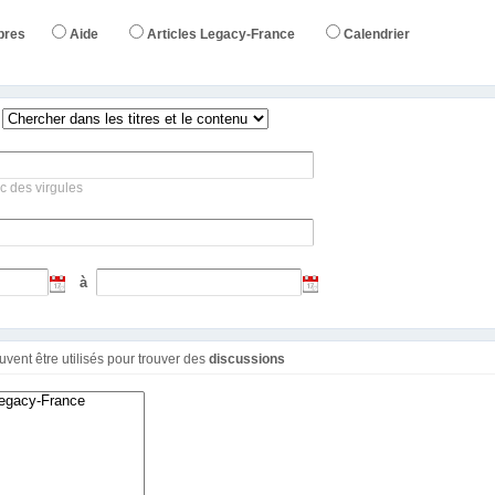
bres
Aide
Articles Legacy-France
Calendrier
c des virgules
à
Ces filtres additionnels peuvent être utilisés pour trouver des
discussions