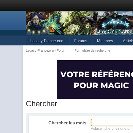
Legacy-France.com
Forums
Membres
Artic
Legacy-France.org - Forum
→
Formulaire de recherche
Chercher
Chercher les mots
Astuce : cherchez une phr