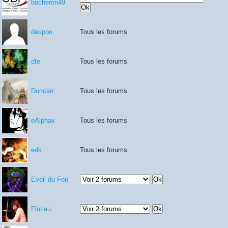
bucheron49
despon
Tous les forums
dte
Tous les forums
Duncan
Tous les forums
eAlphax
Tous les forums
edk
Tous les forums
Eveil du Fou
Flutiau