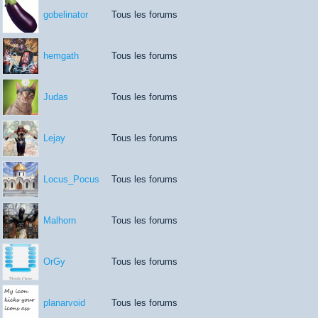
gobelinator
Tous les forums
hemgath
Tous les forums
Judas
Tous les forums
Lejay
Tous les forums
Locus_Pocus
Tous les forums
Malhorn
Tous les forums
OrGy
Tous les forums
planarvoid
Tous les forums