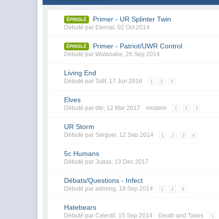
Primer - UR Splinter Twin
ÉPINGLÉ
Débuté par
Eternal
,
02 Oct 2014
Primer - Patriot/UWR Control
ÉPINGLÉ
Débuté par
Watanabe
,
26 Sep 2014
Living End
Débuté par
Tafit
,
17 Jun 2016
1
2
3
Elves
Débuté par
dte
,
12 Mar 2017
modern
1
2
3
UR Storm
Débuté par
Serguei
,
12 Sep 2014
1
2
3
4
5c Humans
Débuté par
Judas
,
13 Dec 2017
Débats/Questions - Infect
Débuté par
adrieng
,
19 Sep 2014
1
2
3
Hatebears
Débuté par
Celestil
,
15 Sep 2014
Death and Taxes