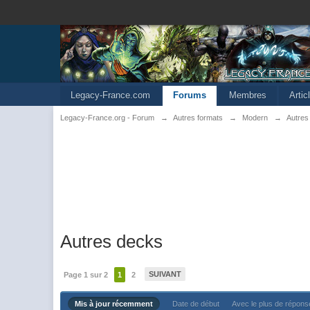
Legacy-France.com
Forums
Membres
Arti
Legacy-France.org - Forum
→
Autres formats
→
Modern
→
Autres
Autres decks
SUIVANT
Page 1 sur 2
1
2
Mis à jour récemment
Date de début
Avec le plus de répon