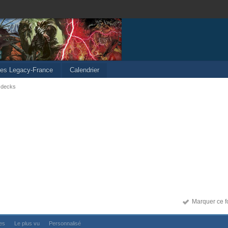
cles Legacy-France
Calendrier
 decks
Marquer ce f
ses
Le plus vu
Personnalisé