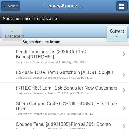
Legacy-France.org - Forum
← Modern
Nouveau concept, decks à dé...
«
Suivant
Précédent
»
Sujets dans ce forum
Lemfi Countries List(2026)Get 15€
Bonus[RITEQH6J]
0 réponses: Dernier par Juneja01, 04 Aug 2026 09:57
Exklusiv 100 € Temu Gutschein [ALD911505]für
0 réponses: Dernier par minions4561, 04 Aug 2026 08:15
(RITEQH6J) Lemfi 15€ Bonus for New Customers
0 réponses: Dernier par Raichu21, 02 Aug 2026 11:52
Shein Coupon Code 60% Off [HD8N3 ] First-Time
User
0 réponses: Dernier par jack0220261, 02 Aug 2026 07:44
Coupon Temu [ald911505] Fino al 30% Sconto