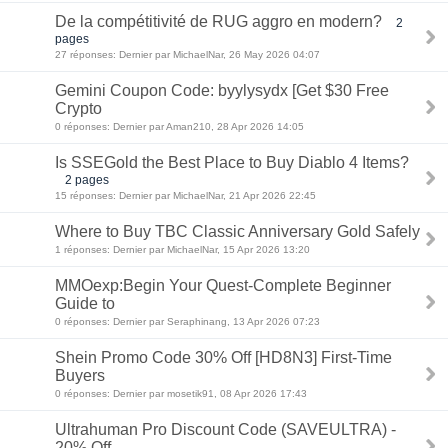
De la compétitivité de RUG aggro en modern?
2
pages
27 réponses: Dernier par MichaelNar, 26 May 2026 04:07
Gemini Coupon Code: byylysydx [Get $30 Free
Crypto
0 réponses: Dernier par Aman210, 28 Apr 2026 14:05
Is SSEGold the Best Place to Buy Diablo 4 Items?
2 pages
15 réponses: Dernier par MichaelNar, 21 Apr 2026 22:45
Where to Buy TBC Classic Anniversary Gold Safely
1 réponses: Dernier par MichaelNar, 15 Apr 2026 13:20
MMOexp:Begin Your Quest-Complete Beginner
Guide to
0 réponses: Dernier par Seraphinang, 13 Apr 2026 07:23
Shein Promo Code 30% Off [HD8N3] First-Time
Buyers
0 réponses: Dernier par mosetik91, 08 Apr 2026 17:43
Ultrahuman Pro Discount Code (SAVEULTRA) -
20% Off