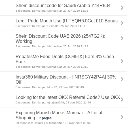
Shein discount code for Saudi Arabia Y44R834
3 réponses: Dernier par MichaelNar, 27 Jun 2026 12:38
Lemfi Pride Month Use (RITEQH6J)Get £10 Bonus
0 réponses: Dernier par Pedru01, 25 Jun 2026 14:11
Shein Discount Code UAE 2026 (2547G2K):
Working
3 réponses: Dernier par MichaelNar, 25 Jun 2026 11:23
RebatesMe Food Deals [OO8EIX] Earn 8% Cash
Back
1 réponses: Dernier par MichaelNar, 24 Jun 2026 11:11
Insta360 Military Discount – [INRSGY42P4A] 30%
Off
0 réponses: Dernier par blust22, 23 Jun 2026 07:49
Looking for the latest OKX Referral Code? Use OKX
0 réponses: Dernier par ojhajanvi049, 04 Jun 2026 21:46
Exploring Manish Market Mumbai – A Local
Shopping
2 pages
20 réponses: Dernier par MichaelNar, 30 May 2026 09:03