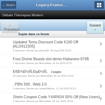
Legacy-France.org - Forum
← Modern
Débats Théoriques Modern
«
Suivant
Précédent
»
Sujets dans ce forum
Updated Temu Discount Code €100 Off
[ALD911505]
0 réponses: Dernier par plazza99, 06 Aug 2026 09:21
Four Divine Beasts slot demo Habanero 879$
7 réponses: Dernier par MichaelNar, 29 Jul 2026 02:57
ÐšÐ¾Ð½Ñ‚ÐµÐ½Ñ‚
3 pages
35 réponses: Dernier par MichaelNar, 28 Jul 2026 13:55
. PBN 500 . Web 2.0
1 réponses: Dernier par JosephWeave, 21 Jul 2026 20:21
Shein Coupon Code Y44R834 50% Off (New Users)
2 réponses: Dernier par MichaelNar, 29 Jun 2026 15:03