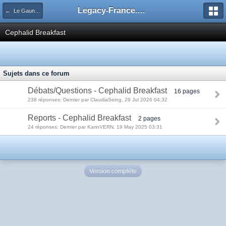
Legacy-France.org - Forum
← Le Gauntlet Legacy
Cephalid Breakfast
Sujets dans ce forum
Débats/Questions - Cephalid Breakfast
16 pages
238 réponses: Dernier par ClaudiaSeing, 29 Jul 2026 04:32
Reports - Cephalid Breakfast
2 pages
24 réponses: Dernier par KarinVERN, 19 May 2025 03:31
Version complète