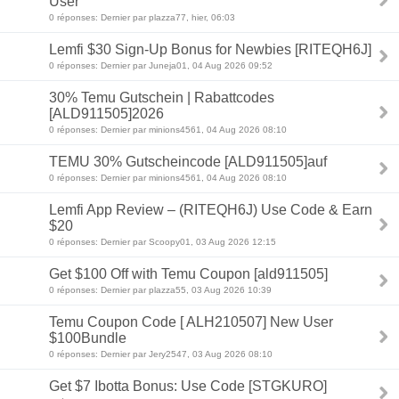
User
0 réponses: Dernier par plazza77, hier, 06:03
Lemfi $30 Sign-Up Bonus for Newbies [RITEQH6J]
0 réponses: Dernier par Juneja01, 04 Aug 2026 09:52
30% Temu Gutschein | Rabattcodes
[ALD911505]2026
0 réponses: Dernier par minions4561, 04 Aug 2026 08:10
TEMU 30% Gutscheincode [ALD911505]auf
0 réponses: Dernier par minions4561, 04 Aug 2026 08:10
Lemfi App Review – (RITEQH6J) Use Code & Earn
$20
0 réponses: Dernier par Scoopy01, 03 Aug 2026 12:15
Get $100 Off with Temu Coupon [ald911505]
0 réponses: Dernier par plazza55, 03 Aug 2026 10:39
Temu Coupon Code [ ALH210507] New User
$100Bundle
0 réponses: Dernier par Jery2547, 03 Aug 2026 08:10
Get $7 Ibotta Bonus: Use Code [STGKURO]