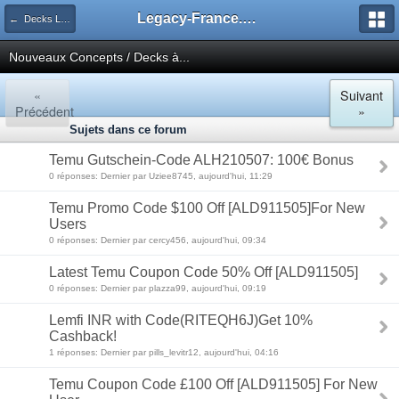
Legacy-France.org - Forum
← Decks Legacy
Nouveaux Concepts / Decks à...
«
Suivant
Précédent
»
Sujets dans ce forum
Temu Gutschein-Code ALH210507: 100€ Bonus
0 réponses: Dernier par Uziee8745, aujourd'hui, 11:29
Temu Promo Code $100 Off [ALD911505]For New
Users
0 réponses: Dernier par cercy456, aujourd'hui, 09:34
Latest Temu Coupon Code 50% Off [ALD911505]
0 réponses: Dernier par plazza99, aujourd'hui, 09:19
Lemfi INR with Code(RITEQH6J)Get 10%
Cashback!
1 réponses: Dernier par pills_levitr12, aujourd'hui, 04:16
Temu Coupon Code £100 Off [ALD911505] For New