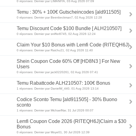
0 réponses: Dernier par LIMANIYA, 03 Aug 2026 07:09
Temu : 30% + 100€ Gutscheincodes [ald911505]
0 réponses: Dernier par Beenbeckman7, 02 Aug 2026 12:28
Temu Discount Code $100 Bundle [ ALH210507]
0 réponses: Dernier par sniffer8745, 02 Aug 2026 12:24
Claim Your $10 Bonus with Lemfi Code (RITEQH6J)
0 réponses: Dernier par Raichu21, 02 Aug 2026 11:40
Shein Coupon Code 60% Off [HD8N3 ] For New
Users
0 réponses: Dernier par jack0220261, 02 Aug 2026 07:41
Temu Rabattcode ALH210507: 100€ Bonus
1 réponses: Dernier par DanielW_440, 01 Aug 2026 13:14
Codice Sconto Temu [ald911505] - 30% Buono
sconto
1 réponses: Dernier par MichaelNar, 31 Jul 2026 00:07
Lemfi Coupon Code 2026 (RITEQH6J)Claim a $30
Bonus
0 réponses: Dernier par Moye01, 30 Jul 2026 12:39