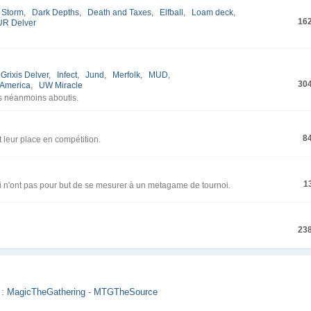
 Storm
,
Dark Depths
,
Death and Taxes
,
Elfball
,
Loam deck
,
16
UR Delver
Grixis Delver
,
Infect
,
Jund
,
Merfolk
,
MUD
,
30
America
,
UW Miracle
s néanmoins aboutis.
8
t leur place en compétition.
1
i n'ont pas pour but de se mesurer à un metagame de tournoi.
23
 :
MagicTheGathering
-
MTGTheSource