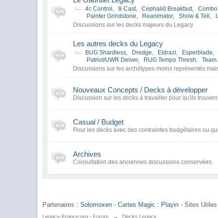
4c Control
,
8-Cast
,
Cephalid Breakfast
,
Combo
Painter Grindstone
,
Reanimator
,
Show & Tell
,
Discussions sur les decks majeurs du Legacy
Les autres decks du Legacy
BUG Shardless
,
Dredge
,
Eldrazi
,
Esperblade
,
Patriot/UWR Delver
,
RUG Tempo Thresh
,
Team 
Discussions sur les archétypes moins représentés mai
Nouveaux Concepts / Decks à développer
Discussion sur les decks à travailler pour qu'ils trouven
Casual / Budget
Pour les decks avec des contraintes budgétaires ou qu
Archives
Consultation des anciennes discussions conservées.
Partenaires :
Solomoxen
-
Cartes Magic : Playin
- Sites Utiles
Legacy-France.org - Forum
→
Decks Legacy