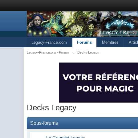
Legacy-France.com
Forums
Membres
Arti
Legacy-France.org - Forum
→
Decks Legacy
Decks Legacy
Sous-forums
Le Gauntlet Legacy