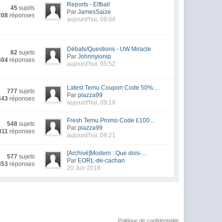
Reports - Elfball
45
sujets
Par
JamesSaize
208
réponses
aujourd'hui, 08:04
Débats/Questions - UW Miracle
82
sujets
Par
Johnnyionip
404
réponses
aujourd'hui, 05:52
Latest Temu Coupon Code 50%...
777
sujets
Par
plazza99
443
réponses
aujourd'hui, 09:19
Fresh Temu Promo Code £100...
548
sujets
Par
plazza99
311
réponses
aujourd'hui, 09:21
[Archivé]Modern : Que dois-...
577
sujets
Par
EORL-de-cachan
853
réponses
20 Jun 2018
Politique de confidentialité